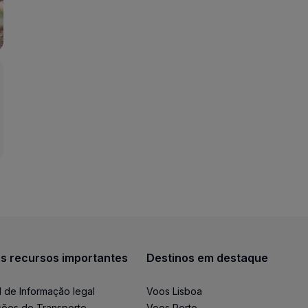
s recursos importantes
Destinos em destaque
l de Informação legal
Voos Lisboa
ões de Transporte
Voos Porto