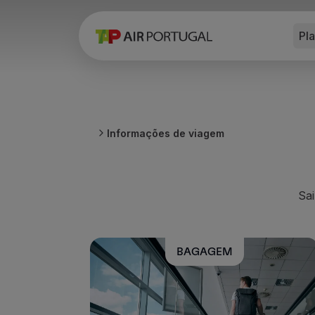
Pl
Reservar
Voos e Destinos
Tarifas
Promoções e Campanhas
Avião e comboio
Ponte Aérea
Informações de viagem
Stopover
Informações de viagem
Bagagem
Necessidades especiais
Sa
Viajar com animais
Bebés e crianças
Grávidas
BAGAGEM
Requisitos e documentação
A bordo
Voar em Business
Voar em Economy Prime