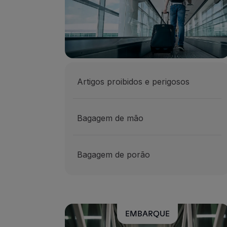
Voar em Economy
Refeições a bordo
Entretenimento
Wi-Fi
Gerir reserva
Gestão da Reserva
Artigos proibidos e perigosos
Extras e Upgrades
Fatura online
TAP Vouchers
Bagagem de mão
Extras
Alugar carro
Seguro de Viagem
Bagagem de porão
Alojamento
Check-in
Informações de Check-in
TAP Miles&Go
Programa TAP Miles&Go
EMBARQUE
Conhecer o Programa