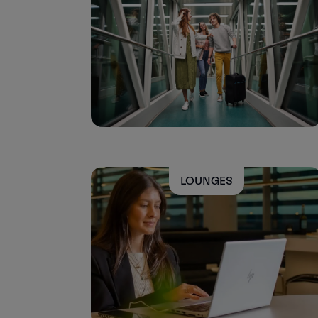
Acumular milhas
Utilizar milhas
Parceiros
Club TAP Miles&Go
Promoções e Ofertas
Central de ajuda
Perguntas frequentes
Pedidos e reclamações
Contactos
Informações úteis
Reembolsos
LOUNGES
Fatura online
Bagagem perdida / danificada
Voo atrasado / cancelado