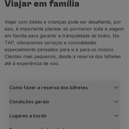
Viajar em família
Voar em Economy
Refeições a bordo
Entretenimento
Viajar com bebés e crianças pode ser desafiante, por
Wi-Fi
isso, é importante planear ao pormenor toda a viagem
Gerir reserva
em família para garantir a tranquilidade de todos. Na
Gestão da Reserva
TAP, oferecemos serviços e comodidades
Extras e Upgrades
especialmente pensados para si e para os nossos
Fatura online
Clientes mais pequenos, desde a reserva dos bilhetes
TAP Vouchers
até à experiência de voo.
Extras
Alugar carro
Seguro de Viagem
Alojamento
Como fazer a reserva dos bilhetes
Check-in
Informações de Check-in
Condições gerais
TAP Miles&Go
Programa TAP Miles&Go
Lugares a bordo
Conhecer o Programa
Acumular milhas