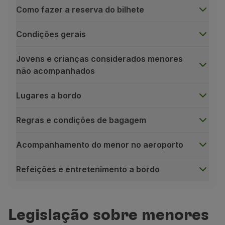
Como fazer a reserva do bilhete
Condições gerais
Jovens e crianças considerados menores
não acompanhados
Lugares a bordo
Regras e condições de bagagem
Acompanhamento do menor no aeroporto
Refeições e entretenimento a bordo
Como fazer a reserva do bilhete
A compra de bilhetes para menores não acompanha
Para reservar uma viagem deve:
Legislação sobre menores
Entrar em contacto com o
Contact Center TAP
, 