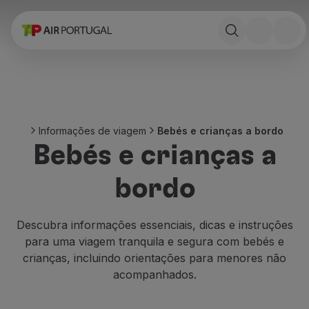
Reservar
Voos e Destinos
Tarifas
Promoções e Campanhas
Avião e comboio
Ponte Aérea
Informações de viagem
Bebés e crianças a bordo
Stopover
Bebés e crianças a
Informações de viagem
Bagagem
bordo
Necessidades especiais
Viajar com animais
Bebés e crianças
Descubra informações essenciais, dicas e instruções
Grávidas
para uma viagem tranquila e segura com bebés e
Requisitos e documentação
crianças, incluindo orientações para menores não
A bordo
acompanhados.
Voar em Business
Voar em Economy Prime