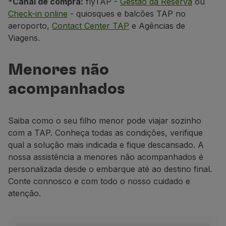
*
Canal de compra:
flyTAP -
Gestão da Reserva
ou
Check-in online
- quiosques e balcões TAP no
aeroporto,
Contact Center TAP
e Agências de
Viagens.
Menores não
acompanhados
Saiba como o seu filho menor pode viajar sozinho
Bagagem de mão
com a TAP. Conheça todas as condições, verifique
Peso máximo:
10 kg / 22 lbs.
qual a solução mais indicada e fique descansado. A
Dimensões máximas:
55 x 40 x 25 cm / 22 x 1
nossa assistência a menores não acompanhados é
personalizada desde o embarque até ao destino final.
Conte connosco e com todo o nosso cuidado e
Saiba mais
atenção.