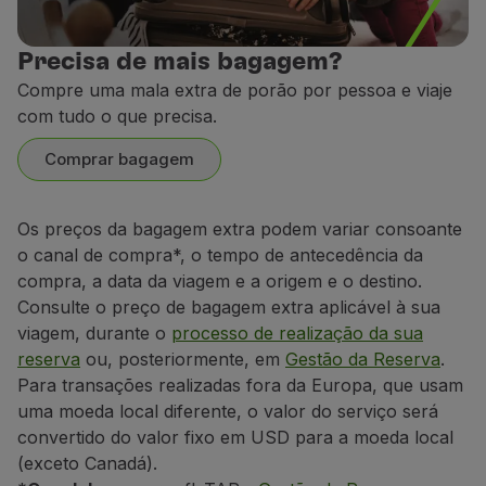
A viagem de recém-nascidos não é recomendada no
Bebé com menos de 2 anos
: pode viajar no colo 
Precisa de mais bagagem?
Nas viagens em Economy Prime, quando é reservado 
Compre uma mala extra de porão por pessoa e viaje
com tudo o que precisa.
Criança entre os 2 e os 11 anos
: tem de ocupar um 
Lugares a bordo
Comprar bagagem
A atribuição dos lugares é feita de forma automática 
Regras e condições de bagagem
Os preços da bagagem extra podem variar consoante
o canal de compra*, o tempo de antecedência da
compra, a data da viagem e a origem e o destino.
Consulte o preço de bagagem extra aplicável à sua
viagem, durante o
processo de realização da sua
reserva
ou, posteriormente, em
Gestão da Reserva
.
Para transações realizadas fora da Europa, que usam
uma moeda local diferente, o valor do serviço será
convertido do valor fixo em USD para a moeda local
(exceto Canadá).