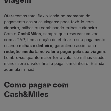
viagem
Voar em Economy
Refeições a bordo
Entretenimento
Oferecemos total flexibilidade no momento do
Wi-Fi
pagamento das suas viagens: pode fazê-lo com
Gerir reserva
dinheiro, milhas ou combinando milhas e dinheiro.
Gestão da Reserva
Com o
Cash&Miles
, sempre que reservar um voo
Extras e Upgrades
com a TAP, tem a opção de efetuar o seu pagamento
Fatura online
usando
milhas e dinheiro
, garantindo assim uma
TAP Vouchers
redução imediata no valor a pagar pela sua viagem
.
Extras
Lembre-se: quanto maior for o valor de milhas usado,
Alugar carro
menor será o valor final a pagar em dinheiro. E ainda
Seguro de Viagem
acumula milhas!
Alojamento
Check-in
Como pagar com
Informações de Check-in
TAP Miles&Go
Cash&Miles
Programa TAP Miles&Go
Conhecer o Programa
Acumular milhas