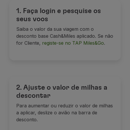
Utilizar milhas
1. Faça login e pesquise os
Parceiros
seus voos
Club TAP Miles&Go
Promoções e Ofertas
Saiba o valor da sua viagem com o
Central de ajuda
desconto base Cash&Miles aplicado. Se não
Perguntas frequentes
for Cliente,
registe-se no TAP Miles&Go
.
Pedidos e reclamações
Contactos
Informações úteis
Reembolsos
Fatura online
Bagagem perdida / danificada
2. Ajuste o valor de milhas a
Voo atrasado / cancelado
descontar
Para aumentar ou reduzir o valor de milhas
a aplicar, deslize o avião na barra de
desconto.