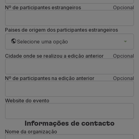
Utilizar milhas
Nº de participantes estrangeiros
Opcional
Parceiros
Club TAP Miles&Go
Promoções e Ofertas
Paises de origem dos participantes estrangeiros
Central de ajuda
Selecione uma opção
Perguntas frequentes
Pedidos e reclamações
Cidade onde se realizou a edição anterior
Opcional
Contactos
Informações úteis
Reembolsos
Nº de participantes na edição anterior
Opcional
Fatura online
Bagagem perdida / danificada
Voo atrasado / cancelado
Website do evento
Informações de contacto
Nome da organização