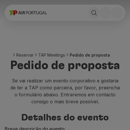
Reservar
Voos e Destinos
Tarifas
Promoções e Campanhas
Avião e comboio
Ponte Aérea
Reservar
TAP Meetings
Pedido de proposta
Stopover
Pedido de proposta
Informações de viagem
Bagagem
Necessidades especiais
Se vai realizar um evento corporativo e gostaria
Viajar com animais
de ter a TAP como parceira, por favor, preencha
Bebés e crianças
o formulário abaixo. Entraremos em contacto
Grávidas
consigo o mais breve possível.
Requisitos e documentação
A bordo
Detalhes do evento
Voar em Business
Voar em Economy Prime
Breve descrição do evento