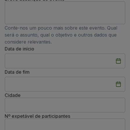
Voar em Economy
Refeições a bordo
Entretenimento
Wi-Fi
Conte-nos um pouco mais sobre este evento. Qual
Gerir reserva
será o assunto, qual o objetivo e outros dados que
Gestão da Reserva
considere relevantes.
Extras e Upgrades
Data de início
Fatura online
TAP Vouchers
Extras
Data de fim
Alugar carro
Seguro de Viagem
Alojamento
Check-in
Cidade
Informações de Check-in
TAP Miles&Go
Programa TAP Miles&Go
Nº expetável de participantes
Conhecer o Programa
Acumular milhas