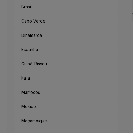
Brasil
Como Um Con
Antigo reino no sudoeste d
Cabo Verde
Mas saindo da metrópole, h
Acabamos a desbravar a Fl
Dinamarca
Espanha
“München Mag 
Guiné-Bissau
Munique gosta de ti: o lema
Itália
Marrocos
México
Moçambique