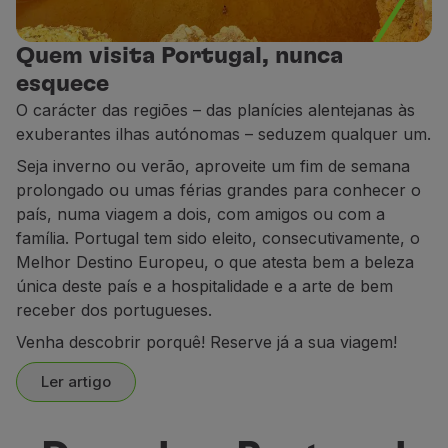
Utilizar milhas
Parceiros
Quem visita Portugal, nunca
Club TAP Miles&Go
esquece
Promoções e Ofertas
O carácter das regiões – das planícies alentejanas às
Central de ajuda
exuberantes ilhas autónomas – seduzem qualquer um.
Perguntas frequentes
Seja inverno ou verão, aproveite um fim de semana
Pedidos e reclamações
prolongado ou umas férias grandes para conhecer o
Contactos
país, numa viagem a dois, com amigos ou com a
Informações úteis
família. Portugal tem sido eleito, consecutivamente, o
Reembolsos
Melhor Destino Europeu, o que atesta bem a beleza
Fatura online
única deste país e a hospitalidade e a arte de bem
Bagagem perdida / danificada
receber dos portugueses.
Voo atrasado / cancelado
Venha descobrir porquê! Reserve já a sua viagem!
Ler artigo