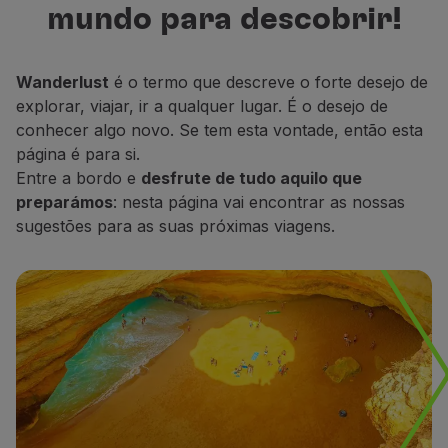
mundo para descobrir!
Voar em Economy
para descobrir, descansar e sonhar.
Refeições a bordo
Entretenimento
Wanderlust
é o termo que descreve o forte desejo de
Wi-Fi
explorar, viajar, ir a qualquer lugar. É o desejo de
Gerir reserva
conhecer algo novo. Se tem esta vontade, então esta
Gestão da Reserva
página é para si.
Extras e Upgrades
Entre a bordo e
desfrute de tudo aquilo que
Fatura online
preparámos
: nesta página vai encontrar as nossas
TAP Vouchers
sugestões para as suas próximas viagens.
Extras
Alugar carro
Seguro de Viagem
Alojamento
Check-in
Informações de Check-in
TAP Miles&Go
Programa TAP Miles&Go
Conhecer o Programa
Acumular milhas