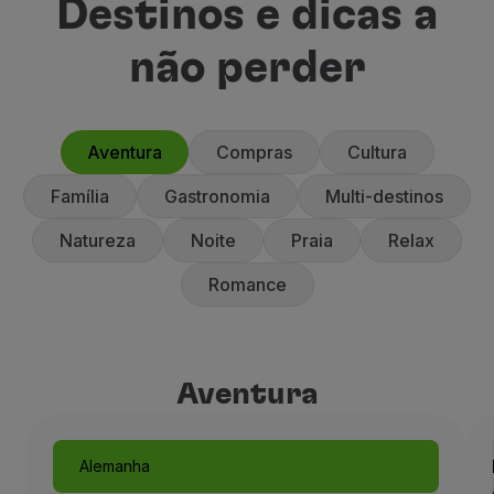
Destinos e dicas a
não perder
Aventura
Compras
Cultura
Família
Gastronomia
Multi-destinos
Natureza
Noite
Praia
Relax
Romance
Aventura
Aventura
Alemanha
Munique, como um conto de 
Alemanha