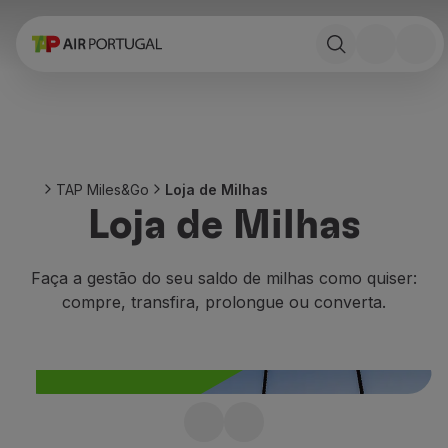
Reservar
Voos e Destinos
Tarifas
Promoções e Campanhas
Avião e comboio
Ponte Aérea
TAP Miles&Go
Loja de Milhas
Stopover
Loja de Milhas
Informações de viagem
Bagagem
Necessidades especiais
Faça a gestão do seu saldo de milhas como quiser:
Viajar com animais
compre, transfira, prolongue ou converta.
Bebés e crianças
Grávidas
Requisitos e documentação
A bordo
Voar em Business
Faltaram milhas?
Voar em Economy Prime