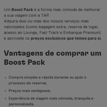
Parceiros
Um
Boost Pack
é a forma mais cómoda de melhorar
Club TAP Miles&Go
a sua viagem com a TAP.
Promoções e Ofertas
Adquira dois ou mais dos nossos serviços mais
Central de ajuda
valorizados (como bagagem extra, reserva de lugar,
Perguntas frequentes
acesso ao Lounge, Fast Track e Embarque Premium)
Pedidos e reclamações
e aproveite os
preços exclusivos que temos para si
.
Contactos
Informações úteis
Reembolsos
Vantagens de comprar um
Fatura online
Boost Pack
Bagagem perdida / danificada
Voo atrasado / cancelado
Compra simples e rápida durante ou após o
processo de reserva;
Preços mais vantajosos;
Experiência de viagem mais cómoda, tranquila e
personalizada.