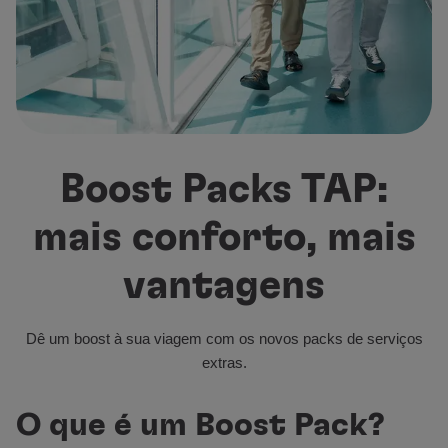
Voar em Economy
Refeições a bordo
Entretenimento
Wi-Fi
Gerir reserva
Gestão da Reserva
Extras e Upgrades
Boost Packs TAP:
Fatura online
TAP Vouchers
mais conforto, mais
Extras
Alugar carro
vantagens
Alojamento
Check-in
Informações de Check-in
Dê um boost à sua viagem com os novos packs de serviços
TAP Miles&Go
extras.
Programa TAP Miles&Go
Conhecer o Programa
O que é um Boost Pack?
Acumular milhas
Utilizar milhas