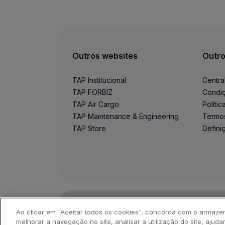
Utilizar milhas
Parceiros
Club TAP Miles&Go
Promoções e Ofertas
Central de ajuda
Outros websites
Outro
Perguntas frequentes
Pedidos e reclamações
TAP Institucional
Centra
Contactos
TAP FORBIZ
Condiç
Informações úteis
TAP Air Cargo
Políti
Reembolsos
TAP Maintenance & Engineering
Termo
Fatura online
TAP Store
Defini
Bagagem perdida / danificada
Voo atrasado / cancelado
©
2026
, TAP.
Todos os direitos reservados.
Ao clicar em "Aceitar todos os cookies", concorda com o armaze
melhorar a navegação no site, analisar a utilização do site, ajuda