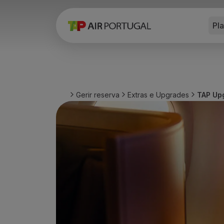
Pl
Reservar
Voos e Destinos
Tarifas
Promoções e Campanhas
Avião e comboio
Ponte Aérea
Gerir reserva
Extras e Upgrades
TAP Up
Stopover
Informações de viagem
Bagagem
Necessidades especiais
Viajar com animais
Bebés e crianças
Grávidas
Requisitos e documentação
A bordo
Voar em Business
Voar em Economy Prime