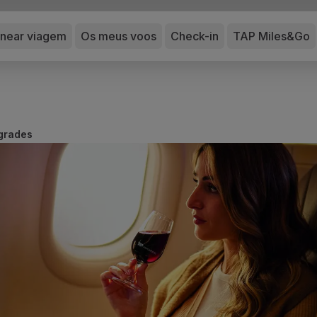
anear viagem
Os meus voos
Check-in
TAP Miles&Go
grades