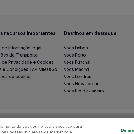
s recursos importantes
Destinos em destaque
l de Informação legal
Voos Lisboa
ões de Transporte
Voos Porto
ca de Privacidade e Cookies
Voos Funchal
s e Condições TAP Miles&Go
Voos Madrid
ções de cookies
Voos Londres
Voos Nova Iorque
Voos Rio de Janeiro
namento de cookies no seu dispositivo para
Defini
r nas nossas iniciativas de marketing e