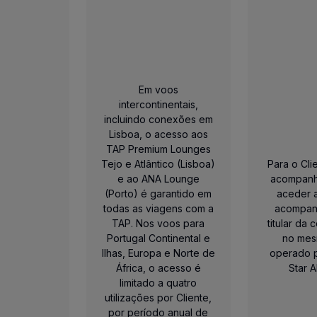
nte TAP Miles&Go para usufruir da maioria dos benefícios d
ar em voos TAP. O desconto é aplicado automaticamente 
tatus, durante a revisão do seu estatuto, parte destas mil
Em voos
intercontinentais,
incluindo conexões em
para manter o estatuto (1)
nvertíveis para manter o estatuto (1)
 os dos passageiros que se encontram consigo na mesma r
Lisboa, o acesso aos
5.000 Milhas Status.
TAP Premium Lounges
rtivo gratuitamente nos nossos aviões
(4)
.
Tejo e Atlântico (Lisboa)
Para o Cli
e ao ANA Lounge
acompanh
(Porto) é garantido em
aceder 
 nomeados por outro Cliente Gold), Gold Corporate e / o
todas as viagens com a
acompan
Clientes que tenham obtido o estatuto por Gold Partner e
TAP. Nos voos para
titular da 
s Status necessárias para a renovação do estatuto, 10% d
Portugal Continental e
no mes
Ilhas, Europa e Norte de
operado 
or passageiro, com o máximo de 32 kg cada.
África, o acesso é
Star A
limitado a quatro
utilizações por Cliente,
por período anual de