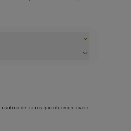
e parceiros;
o Programa.
o.
,
usufrua de outros que oferecem
maior
iantamento.
reas Parceiras.