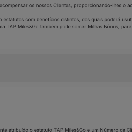
recompensar os nossos Clientes
,
proporcionando-lhes o ac
o estatutos com benefícios distintos, dos quais poderá usu
rama TAP
Miles&Go
também pode somar Milhas Bónus, para ut
bilizadas para a atribuição ou manutenção do seu estatuto 
 Status
é a viajar - seja com a TAP ou com
outras
Companh
ressa poderá usufruir dos estatutos mais elevados do Prog
põe no seu saldo e que pode acumular ou utilizar para rese
te atribuído o estatuto
TAP
Miles&Go
e um Número de Cli