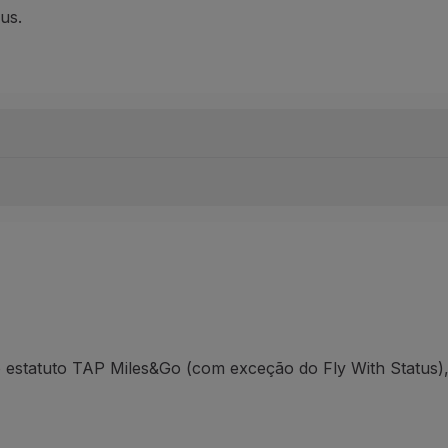
us
.
 em voo, mas também em terra
,
no seu dia a dia, através d
ara efeitos de atribuição ou manutenção do seu estatuto
n
jar e adquirir produtos e serviços do Programa TAP Miles&G
surpresa para si.
o estatuto TAP
Miles&Go
(
com
exceção do
Fly
With
Status)
para adquirir uma viagem, pode obter até 500 milhas de ad
as com a TAP, rede Star Alliance ou outras Companhias Aé