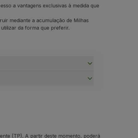
esso a vantagens exclusivas à medida que
fruir mediante a acumulação de Milhas
ilizar da forma que preferir.
e têm a validade de um ano (período anual de acumulação d
ias
Aéreas
da rede Star
Alliance
.
Embora com alguns limite
ramas e beneficiar de vantagens únicas.
rva de viagens, extras para o seu voo ou em atividades do 
ente (TP)
.
A partir deste momento, poderá