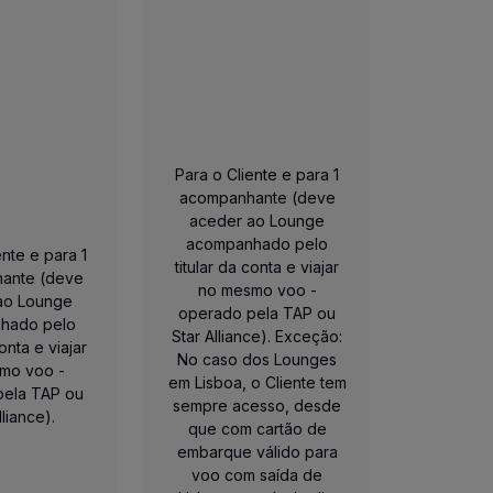
este estatuto
.
Oferta válida enquanto mantiver o seu estatu
no momento da reserva em flyTAP e no Atendimento TAP M
has transitam
para o período seguinte de acumulação
(3)
.
Para o Cliente e para 1
eserva, na Área Comfort (assentos vermelhos da Classe Ec
acompanhante (deve
aceder ao Lounge
acompanhado pelo
ente e para 1
titular da conta e viajar
ante (deve
no mesmo voo -
ao Lounge
operado pela TAP ou
u campanhas, renovam o estatuto por acumulação das condi
hado pelo
Star Alliance). Exceção:
 Club TAP Miles&Go.
conta e viajar
No caso dos Lounges
as Milhas Status são transitáveis até um máximo de 10.00
mo voo -
em Lisboa, o Cliente tem
pela TAP ou
sempre acesso, desde
lliance).
que com cartão de
embarque válido para
voo com saída de