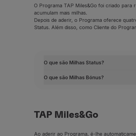
O Programa TAP
Miles&Go
foi criado para 
Voar em Economy
acumulam mais milhas.
Refeições a bordo
Depois de aderir, o Programa oferece quatr
Entretenimento
Status. Além disso, como Cliente do Prog
Wi-Fi
Gerir reserva
Gestão da Reserva
Extras e Upgrades
Fatura online
O que são Milhas Status?
TAP Vouchers
Extras
O que são Milhas Bónus?
Alugar carro
Alojamento
O que são Milhas Status?
Check-in
As Milhas Status são as milhas conta
Informações de Check-in
A principal forma de acumul
ar Milhas
TAP Miles&Go
TAP Miles&Go
Q
uanto mais
M
ilhas
Status
, mais dep
Programa TAP Miles&Go
Conhecer o Programa
O que são Milhas Bónus?
Acumular milhas
As Milhas Bónus são as milhas que dis
Ao aderir ao Programa, é-lhe automaticamen