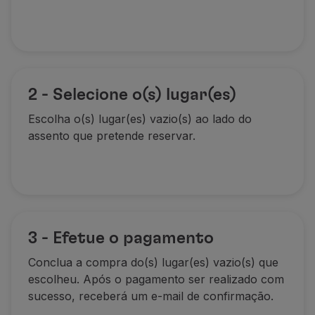
Parceiros
Club TAP Miles&Go
Promoções e Ofertas
Central de ajuda
Perguntas frequentes
2 - Selecione o(s) lugar(es)
Pedidos e reclamações
Contactos
Escolha o(s) lugar(es) vazio(s) ao lado do
Informações úteis
assento que pretende reservar.
Reembolsos
Fatura online
Bagagem perdida / danificada
Voo atrasado / cancelado
3 - Efetue o pagamento
Conclua a compra do(s) lugar(es) vazio(s) que
escolheu. Após o pagamento ser realizado com
sucesso, receberá um e-mail de confirmação.