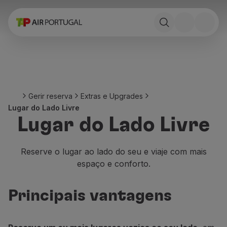
Reservar
Voos e Destinos
Tarifas
Promoções e Campanhas
Avião e comboio
Ponte Aérea
Gerir reserva
Extras e Upgrades
Stopover
Lugar do Lado Livre
Informações de viagem
Lugar do Lado Livre
Bagagem
Necessidades especiais
Viajar com animais
Reserve o lugar ao lado do seu e viaje com mais
Bebés e crianças
espaço e conforto.
Grávidas
Requisitos e documentação
Principais vantagens
A bordo
Voar em Business
Voar em Economy Prime