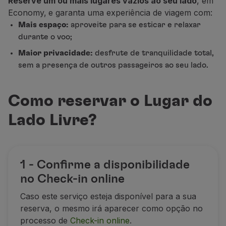
Reserve um ou mais lugares vazios ao seu lado
, em
Voar em Economy
Economy,
e garanta uma experiência de viagem com:
Refeições a bordo
Mais espaço:
aproveite para se esticar e relaxar
Entretenimento
durante o voo;
Wi-Fi
Maior privacidade:
desfrute de tranquilidade total,
Gerir reserva
sem a presença de outros passageiros ao seu lado.
Gestão da Reserva
Extras e Upgrades
Fatura online
Como reservar o Lugar do
TAP Vouchers
Extras
Lado Livre?
Alugar carro
Alojamento
Check-in
1 - Confirme a disponibilidade
Informações de Check-in
TAP Miles&Go
no Check-in online
Programa TAP Miles&Go
Caso este serviço esteja disponível para a sua
Conhecer o Programa
reserva, o mesmo irá aparecer como opção no
Acumular milhas
processo de
Check-in online
.
Utilizar milhas