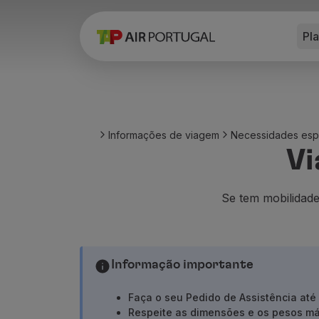
Pl
Reservar
Voos e Destinos
Tarifas
Promoções e Campanhas
Avião e comboio
Ponte Aérea
Informações de viagem
Necessidades esp
Stopover
Vi
Informações de viagem
Bagagem
Necessidades especiais
Se tem mobilidade
Viajar com animais
Bebés e crianças
Grávidas
Informação importante
Requisitos e documentação
A bordo
Faça o seu Pedido de Assistência até
Voar em Business
Respeite as dimensões e os pesos má
Voar em Economy Prime