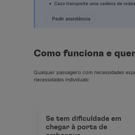
Caso transporte uma cadeira de rodas
Voar em Economy
Refeições a bordo
Pedir assistência
Entretenimento
Wi-Fi
Gerir reserva
Gestão da Reserva
Extras e Upgrades
Como funciona e quem
Fatura online
TAP Vouchers
Extras
Qualquer passageiro com necessidades espec
Alugar carro
necessidades individuais:
Alojamento
Check-in
Informações de Check-in
TAP Miles&Go
Programa TAP Miles&Go
Se tem dificuldade em
Conhecer o Programa
chegar à porta de
Acumular milhas