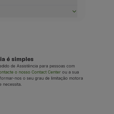
assistência e o seu voo seja operado pela TAP, fornecere
trica poderá ser negado. Antes de viajar, confirme se a 
ia é simples
edido de Assistência para pessoas com
ontacte o nosso Contact Center
ou a sua
formar-nos o seu grau de limitação motora
e necessita.