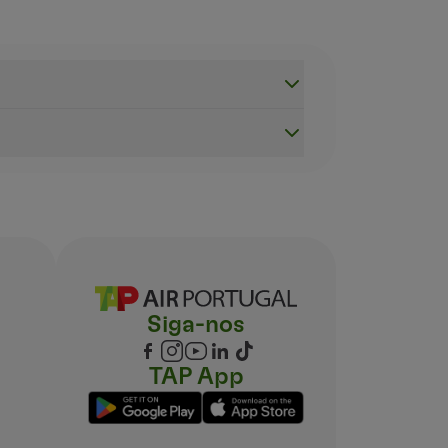
nsmissão de informação na cabina. Contudo, não o pode a
ebidas para circular nos corredores estreitos, de forma a f
processo de controlo de fronteira, recolha de bagagem e a
Mobilidade Reduzida no Transporte Aéreo.
 todos os seus voos de e para este país.
 Porto, Nova Iorque (Newark) e Miami.
n:
-800-778-4838 (idioma) ou 1-800-455-9880 (TTY);
Siga-nos
6-0511 (TTY);
TAP App
OT, 14 CRF
Part
382 ACAA (PDF, 0.2 MB, EN);
rsey Ave., SE., West Building, Room W96-432; Washington,