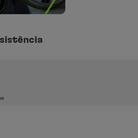
sistência
cas de acessibilidade, a reserva de lugar pode ser gratuita
no
-se ao nosso balcão de Check-in ou,
caso se trate do aerop
old ou viaja em Business, utilize os balcões da área Premi
 Faro, Ponta Delgada, Santa Maria, Horta, Flores, Funchal 