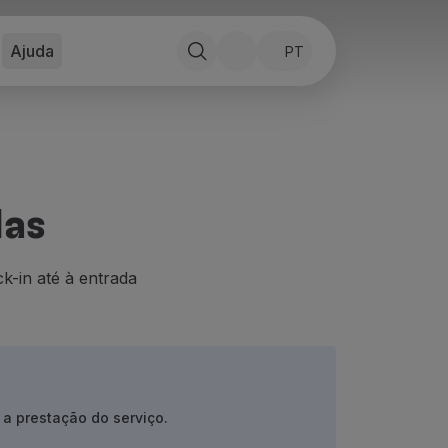
Ajuda
PT
das
k-in até à entrada
a prestação do serviço.