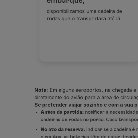
embarque,
Utilizar milhas
Parceiros
disponibilizamos uma cadeira de
Club TAP Miles&Go
rodas que o transportará até lá.
Promoções e Ofertas
Central de ajuda
Perguntas frequentes
Pedidos e reclamações
Contactos
Informações úteis
Reembolsos
Fatura online
Bagagem perdida / danificada
Nota:
Em alguns aeroportos, na chegada e 
Voo atrasado / cancelado
diretamente do avião para a área de circula
Se
pretender viajar sozinho
e com a
sua p
Antes da partida:
notificar a necessidad
cadeiras de rodas no porão. Caso transpo
No ato da reserva:
indicar se a cadeira é
circuitos, as baterias têm de estar devid