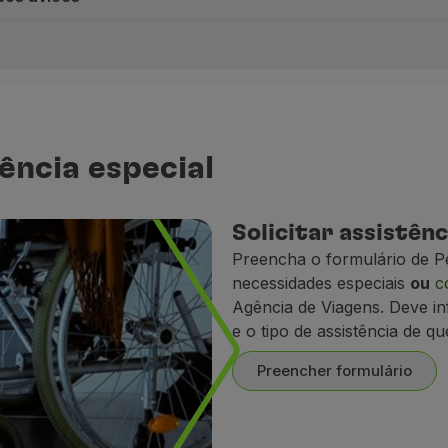
 de cadeiras elétricas
transportadas até ao avião. Caso necessite deste tipo de 
as Aéreas, o pedido de transporte de cadeira de rodas elé
ência especial
os aviões
Solicitar assistênc
Preencha o formulário de P
necessidades especiais
ou
c
Agência de Viagens. Deve in
e o tipo de assistência de qu
Preencher formulário