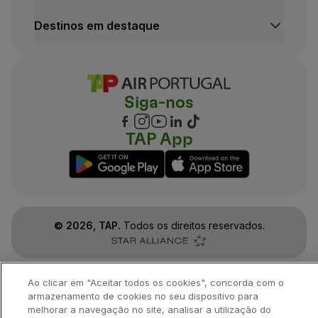
TAP Maintenance & Engineering
Central de Informação legal
Destinos em destaque
TAP Store
Condições de Transporte
Política de Privacidade e Cookies
Voos Lisboa
Termos e Condições TAP Miles&Go
Voos Porto
Definições de cookies
Voos Funchal
Siga-nos
Voos Madrid
Voos Londres
Voos Nova Iorque
TAP App
Voos Rio de Janeiro
©
2026
, TAP.
Todos os direitos reservados.
Ao clicar em "Aceitar todos os cookies", concorda com o
armazenamento de cookies no seu dispositivo para
melhorar a navegação no site, analisar a utilização do