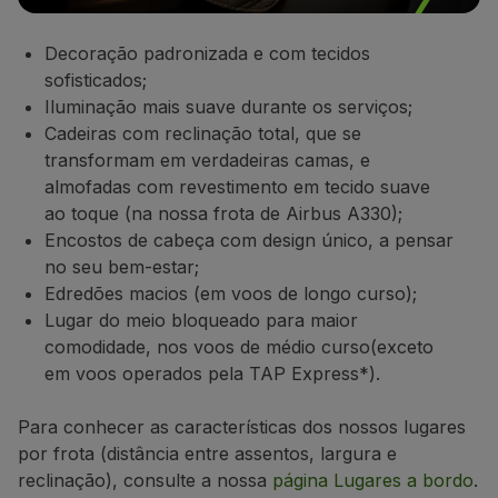
Parceiros
Club TAP Miles&Go
Decoração padronizada e com tecidos
Promoções e Ofertas
sofisticados;
Central de ajuda
Iluminação mais suave durante os serviços;
Perguntas frequentes
Cadeiras com reclinação total
,
que se
Pedidos e reclamações
transformam em verdadeiras camas, e
Contactos
almofadas com revestimento em tecido suave
Informações úteis
ao toque (na nossa frota de Airbus A330);
Reembolsos
Encostos de cabeça com design único, a pensar
Fatura online
no seu bem-estar;
Bagagem perdida / danificada
Edredões macios (em voos de longo curso);
Voo atrasado / cancelado
Lugar do meio bloqueado para maior
comodidade, nos voos de médio curso
(e
xceto
em voos operados pela TAP Express*).
Para conhecer as características dos nossos lugares
por frota (distância entre assentos, largura e
reclinação), consulte a nossa
página Lugares a bordo
.