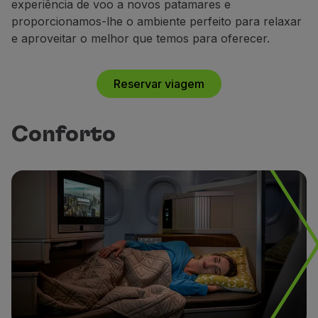
experiência de voo a novos patamares e
Voar em Economy
proporcionamos-lhe o ambiente perfeito para relaxar
Refeições a bordo
e aproveitar o melhor que temos para oferecer.
Entretenimento
Wi-Fi
Gerir reserva
Reservar viagem
Gestão da Reserva
Extras e Upgrades
Fatura online
Conforto
TAP Vouchers
Extras
Alugar carro
Alojamento
Check-in
Informações de Check-in
TAP Miles&Go
Programa TAP Miles&Go
Conhecer o Programa
Acumular milhas
Utilizar milhas