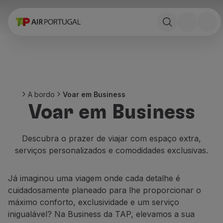
Reservar
Voos e Destinos
Tarifas
Promoções e Campanhas
Avião e comboio
Ponte Aérea
A bordo
Voar em Business
Stopover
Voar em Business
Informações de viagem
Bagagem
Necessidades especiais
Descubra o prazer de viajar com espaço extra,
Viajar com animais
serviços personalizados e comodidades exclusivas.
Bebés e crianças
Grávidas
Já imaginou uma viagem onde cada detalhe é
Requisitos e documentação
cuidadosamente planeado para lhe proporcionar o
A bordo
máximo conforto, exclusividade e um serviço
Voar em Business
inigualável? Na Business da TAP, elevamos a sua
Voar em Economy Prime