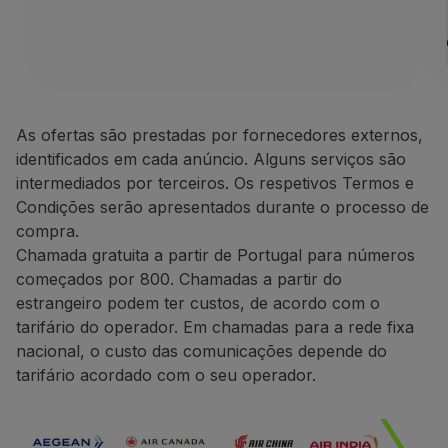
1 aluguer Europa, África
Parceiros
Club TAP Miles&Go
A Avis Rent a Car é uma das 
Promoções e Ofertas
Termos e Condições
Central de ajuda
Perguntas frequentes
As ofertas são prestadas por fornecedores externos,
Apenas as reservas feitas
Pedidos e reclamações
identificados em cada anúncio. Alguns serviços são
Para os alugueres efetuad
Contactos
intermediados por terceiros. Os respetivos Termos e
Nos alugueres efetuados na
Informações úteis
Condições serão apresentados durante o processo de
Durante o processo de res
Reembolsos
compra.
Poderá ser-lhe solicitado
Fatura online
Chamada gratuita a partir de Portugal para números
O pedido de crédito de mi
Bagagem perdida / danificada
começados por 800. Chamadas a partir do
O crédito de milhas efetua
Voo atrasado / cancelado
estrangeiro podem ter custos, de acordo com o
tarifário do operador. Em chamadas para a rede fixa
Contactos
nacional, o custo das comunicações depende do
Telefone:
+351 800 201 002
tarifário acordado com o seu operador.
+351 217 547 825
Website:
https://one.aviswo
CarTrawler