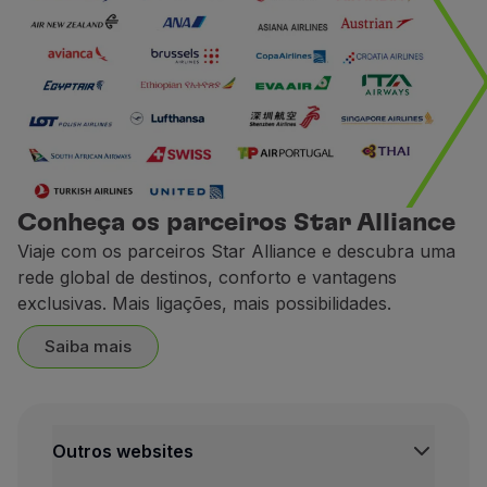
Acumule milhas com a CarTr
Ganhe milhas ao reservar um 
1 € gasto =
2 milhas.
A CarTrawler é uma plataform
Termos e Condições
Conheça os parceiros Star Alliance
Para acumulação de milha
Viaje com os parceiros Star Alliance e descubra uma
O pedido de crédito de mi
rede global de destinos, conforto e vantagens
O crédito de milhas efetua
exclusivas. Mais ligações, mais possibilidades.
Contactos
Saiba mais
Website:
https://cars.flytap.
Europcar
Acumule milhas com a Europ
Outros websites
Reserve aqui
o seu carro