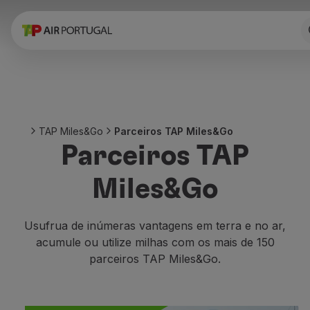
Reservar
Voos e Destinos
Tarifas
Promoções e Campanhas
Avião e comboio
Ponte Aérea
TAP Miles&Go
Parceiros TAP Miles&Go
Stopover
Parceiros TAP
Informações de viagem
Bagagem
Miles&Go
Necessidades especiais
Viajar com animais
Bebés e crianças
Usufrua de inúmeras vantagens em terra e no ar,
Grávidas
acumule ou utilize milhas com os mais de 150
Requisitos e documentação
parceiros TAP Miles&Go.
A bordo
Voar em Business
Voar em Economy Prime