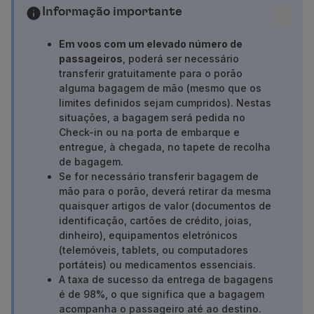
Voar em Economy
Informação importante
Refeições a bordo
Entretenimento
Em voos com um elevado número de
passageiros
, poderá ser necessário
Wi-Fi
transferir gratuitamente para o porão
Gerir reserva
alguma bagagem de mão (mesmo que os
Gestão da Reserva
limites definidos sejam cumpridos). Nestas
Extras e Upgrades
situações, a bagagem será pedida no
Fatura online
Check-in ou na porta de embarque e
TAP Vouchers
entregue, à chegada, no tapete de recolha
Extras
de bagagem.
Se for
necessário transferir bagagem de
Alugar carro
mão para o porão,
dever
á
retira
r
da mesma
Alojamento
quaisquer artigos de valor
(documentos de
Check-in
identificação
, cartões de crédito,
joias
,
Informações de Check-in
dinheiro
)
, equipamentos eletrónicos
TAP Miles&Go
(telemóveis,
tablets
, ou computadores
Programa TAP Miles&Go
portáteis
)
ou medicamentos essenciais.
Conhecer o Programa
A taxa de sucesso da entrega de bagagens
é de 98%, o que significa que a bagagem
Acumular milhas
acompanha o passageiro até ao destino.
Utilizar milhas