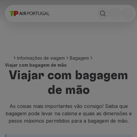
Reservar
Voos e Destinos
Tarifas
Promoções e Campanhas
Avião e comboio
Ponte Aérea
Informações de viagem
Bagagem
Stopover
Viajar com bagagem de mão
Informações de viagem
Viajar com bagagem
Bagagem
Necessidades especiais
de mão
Viajar com animais
Bebés e crianças
Grávidas
As coisas mais importantes vão consigo! Saiba que
Requisitos e documentação
bagagem pode levar na cabina e quais as dimensões e
A bordo
pesos máximos permitidos para a bagagem de mão.
Voar em Business
Voar em Economy Prime