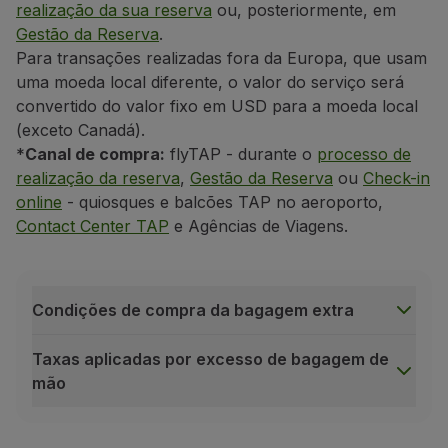
realização da sua reserva
ou, posteriormente, em
Gestão da Reserva
.
Para transações realizadas fora da Europa, que usam
uma moeda local diferente, o valor do serviço será
convertido do valor fixo em USD para a moeda local
(exceto Canadá).
*
Canal de compra:
flyTAP - durante o
processo de
realização da reserva
,
Gestão da Reserva
ou
Check-in
online
- quiosques e balcões TAP no aeroporto,
Contact Center TAP
e Agências de Viagens.
Condições de compra da bagagem extra
Taxas aplicadas por excesso de bagagem de
Debaixo do assento da frente
mão
Sempre que possível, a sua bagagem de mão de
Condições de compra da bagagem extra
Serviço não endossável;