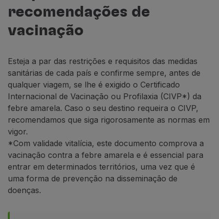
Voar em Economy
recomendações de
Refeições a bordo
vacinação
Entretenimento
Wi-Fi
Gerir reserva
Esteja a par das restrições e requisitos das medidas
Gestão da Reserva
sanitárias de cada país e confirme sempre, antes de
Extras e Upgrades
qualquer viagem, se lhe é exigido o Certificado
Fatura online
Internacional de Vacinação ou Profilaxia (CIVP*) da
TAP Vouchers
febre amarela. Caso o seu destino requeira o CIVP,
Extras
recomendamos que siga rigorosamente as normas em
Alugar carro
vigor.
Alojamento
*Com validade vitalícia, este documento comprova a
Check-in
vacinação contra a febre amarela e é essencial para
Informações de Check-in
entrar em determinados territórios, uma vez que é
TAP Miles&Go
uma forma de prevenção na disseminação de
Programa TAP Miles&Go
doenças.
Conhecer o Programa
Acumular milhas
Utilizar milhas