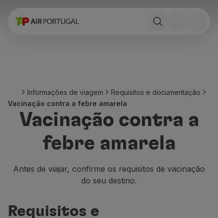
Reservar
Voos e Destinos
Tarifas
Promoções e Campanhas
Avião e comboio
Ponte Aérea
Informações de viagem
Requisitos e documentação
Stopover
Vacinação contra a febre amarela
Informações de viagem
Vacinação contra a
Bagagem
Necessidades especiais
febre amarela
Viajar com animais
Bebés e crianças
Grávidas
Antes de viajar, confirme os requisitos de vacinação
Requisitos e documentação
do seu destino.
A bordo
Voar em Business
Requisitos e
Voar em Economy Prime