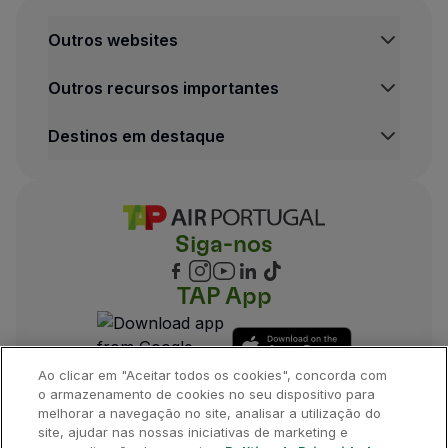
Outros websites
TAP Institucional
Outros recursos importantes
TAP Air Cargo
TAP Maintenance & Engineering
Central de Informação legal
Destinos em destaque
TAP Store
Condições de Transporte
Política de Privacidade e Cookies
Voos Lisboa
Termos e Condições TAP Miles&Go
Voos Porto
Definições de cookies
Voos Funchal
Siga-nos
Voos Madrid
Voos Londres
Voos Nova Iorque
TAP App
Voos Rio de Janeiro
Ao clicar em "Aceitar todos os cookies", concorda com
o armazenamento de cookies no seu dispositivo para
melhorar a navegação no site, analisar a utilização do
site, ajudar nas nossas iniciativas de marketing e