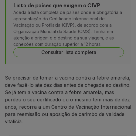
Lista de países que exigem o CIVP
Parceiros
Aceda à lista completa de países onde é obrigatória a
Club TAP Miles&Go
apresentação do Certificado Internacional de
Promoções e Ofertas
Vacinação ou Profilaxia (CIVP), de acordo com a
Central de ajuda
Organização Mundial da Saúde (OMS). Tenha em
Perguntas frequentes
atenção a origem e o destino da sua viagem, e as
Pedidos e reclamações
conexões com duração superior a 12 horas.
Contactos
Consultar lista completa
Informações úteis
Reembolsos
Fatura online
Se precisar de tomar a vacina contra a febre amarela,
Bagagem perdida / danificada
deve fazê-lo até dez dias antes da chegada ao destino.
Voo atrasado / cancelado
Se já tem a vacina contra a febre amarela, mas
perdeu o seu certificado ou o mesmo tem mais de dez
anos, recorra a um Centro de Vacinação Internacional
para reemissão ou aposição de carimbo de validade
vitalícia.