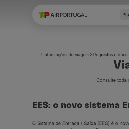
Pl
Reservar
Voos e Destinos
Tarifas
Promoções e Campanhas
Avião e comboio
Ponte Aérea
Informações de viagem
Requisitos e doc
Stopover
Vi
Informações de viagem
Bagagem
Necessidades especiais
Consulte toda 
Viajar com animais
Bebés e crianças
Grávidas
EES: o novo sistema 
Requisitos e documentação
A bordo
Voar em Business
O Sistema de Entrada / Saída (EES) é o novo
Voar em Economy Prime