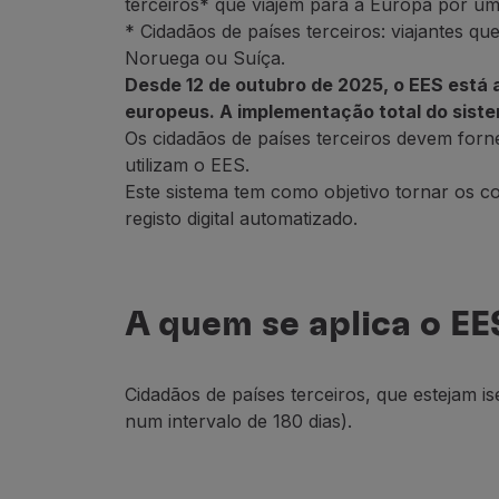
terceiros* que viajem para a Europa por um
Voar em Economy
* Cidadãos de países terceiros: viajantes qu
Refeições a bordo
Noruega ou Suíça.
Entretenimento
Desde 12 de outubro de 2025, o EES está
Wi-Fi
europeus. A implementação total do sistem
Gerir reserva
Os cidadãos de países terceiros devem for
Gestão da Reserva
utilizam o EES.
Extras e Upgrades
Este sistema tem como objetivo tornar os co
Fatura online
registo digital automatizado.
TAP Vouchers
Extras
Alugar carro
A quem se aplica o EE
Alojamento
Check-in
Informações de Check-in
Cidadãos de países terceiros, que estejam i
TAP Miles&Go
num intervalo de 180 dias).
Programa TAP Miles&Go
Conhecer o Programa
Acumular milhas