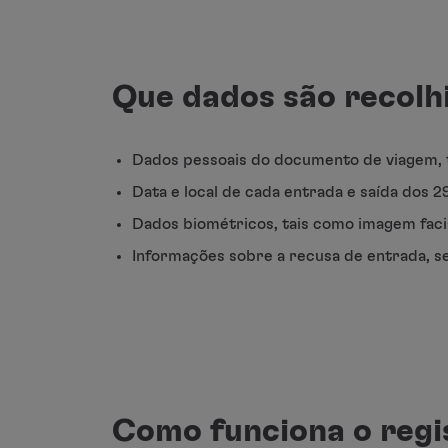
Utilizar milhas
Parceiros
Club TAP Miles&Go
Promoções e Ofertas
Que dados são recolh
Central de ajuda
Perguntas frequentes
Pedidos e reclamações
Dados pessoais do documento de viagem, t
Contactos
Data e local de cada entrada e saída dos 2
Informações úteis
Reembolsos
Dados biométricos, tais como imagem facia
Fatura online
Informações sobre a recusa de entrada, se 
Bagagem perdida / danificada
Voo atrasado / cancelado
Como funciona o regi