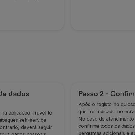
e
 de dados
Passo 2 - Confir
Após o registo no quiosq
que for indicado no ecrã
o na aplicação Travel to
No caso de atendimento 
iosques self-service
confirma todos os dados 
ntrário, deverá seguir
perguntas adicionais e a
 seus dados pessoais