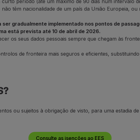
 curto período (até um máximo de 90 dias num intervalo de
e não têm nacionalidade de um país da União Europeia, ou n
 a ser gradualmente implementado nos pontos de passag
a está prevista até 10 de abril de 2026.
necer os seus dados pessoais sempre que chegam às fronte
ntrolos de fronteira mais seguros e eficientes, substitui
S?
sentos ou sujeitos à obrigação de visto, para uma estadia 
Consulte as isenções ao EES