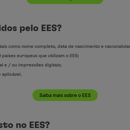
idos pelo EES?
ais como nome completo, data de nascimento e nacionalida
9 países europeus que utilizam o EES;
l e / ou impressões digitais;
aplicável.
Saiba mais sobre o EES
sto no EES?