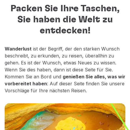
sicher, wohin Sie als
Fliegende Economy
Packen Sie Ihre Taschen,
Nächstes reisen sollen?
Mahlzeiten an bord
Sie haben die Welt zu
Unterhaltung
Lassen Sie sich von den besten
Wi-Fi
entdecken!
Reisezielen zum Entdecken,
Verwalten der Reserve
Ausruhen und Träumen inspirieren.
Buchung Verwalten
Extras und Upgrades
Wanderlust
ist der Begriff, der den starken Wunsch
Online-Rechnung
beschreibt, zu erkunden, zu reisen, überallhin zu
TAP-Gutscheine
gehen. Es ist der Wunsch, etwas Neues zu wissen.
Extras
Wenn Sie dies haben, dann ist diese Seite für Sie.
Mieten Sie ein Auto
Kommen Sie an Bord und
genießen Sie alles, was wir
Reiseversicherung
vorbereitet haben
: Auf dieser Seite finden Sie unsere
Hotelunterkunft
Vorschläge für Ihre nächsten Reisen.
Check-in
Check-in-Informationen
Programm der TAP Miles&Go
Lernen Sie das Programm
Meilen sammeln
Nutzen Sie Meilen