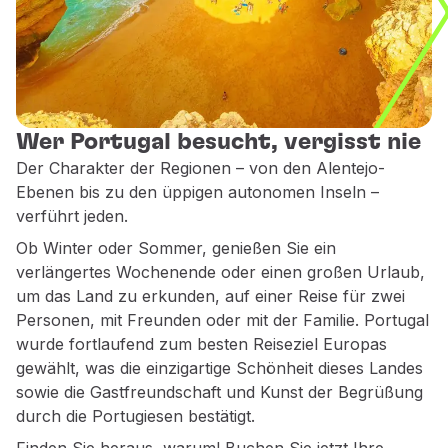
Partner
Club TAP Miles&Go
Sonderangebote und Angebote
Hilfecenter
Häufige gestellte fragen
Wer Portugal besucht, vergisst nie
Anfragen und reklamationen
Kontakte
Der Charakter der Regionen – von den Alentejo-
Nützliche Informationen
Ebenen bis zu den üppigen autonomen Inseln –
Rückerstattungen
verführt jeden.
Online-Rechnung
Ob Winter oder Sommer, genießen Sie ein
Verlorenes / Beschädigtes Gepäck
verlängertes Wochenende oder einen großen Urlaub,
Verspäteter / Annullierter Flug
um das Land zu erkunden, auf einer Reise für zwei
Personen, mit Freunden oder mit der Familie. Portugal
wurde fortlaufend zum besten Reiseziel Europas
gewählt, was die einzigartige Schönheit dieses Landes
sowie die Gastfreundschaft und Kunst der Begrüßung
durch die Portugiesen bestätigt.