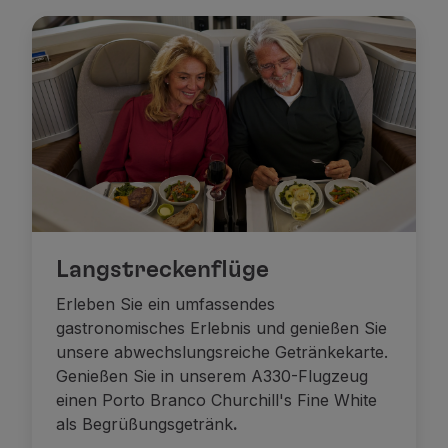
Partner
Club TAP Miles&Go
Sonderangebote und Angebote
Hilfecenter
Häufige gestellte fragen
Anfragen und reklamationen
Kontakte
Nützliche Informationen
Rückerstattungen
Online-Rechnung
Verlorenes / Beschädigtes Gepäck
Langstreckenflüge
Verspäteter / Annullierter Flug
Erleben Sie ein umfassendes
gastronomisches Erlebnis und genießen Sie
unsere abwechslungsreiche Getränkekarte.
Genießen Sie in unserem A330-Flugzeug
einen Porto Branco Churchill's Fine White
als Begrüßungsgetränk
.