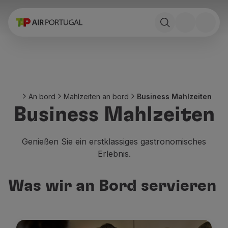
Buchen
Flüge und ReiseZiele
Tarife
Sonderangebote und Kampagnen
Flugzeug und Bahn
Ponte Aérea
An bord
Mahlzeiten an bord
Business Mahlzeiten
Stopover
Business Mahlzeiten
Reiseinformationen
Gepäck
Besondere hilfeleistungen
Genießen Sie ein erstklassiges gastronomisches
Reisen mit tieren
Erlebnis.
Säuglinge und Kinder
Schwanger
Was wir an Bord servieren
Anforderungen und Dokumente
An bord
Fliegende Business
Fliegende Economy Prime