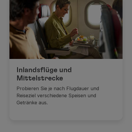
Fliegende Economy
Mahlzeiten an bord
Unterhaltung
Wi-Fi
Verwalten der Reserve
Buchung Verwalten
Extras und Upgrades
Online-Rechnung
TAP-Gutscheine
Extras
Inlandsflüge und
Mieten Sie ein Auto
Mittelstrecke
Reiseversicherung
Probieren Sie je nach Flugdauer und
Hotelunterkunft
Reiseziel verschiedene Speisen und
Check-in
Getränke aus.
Check-in-Informationen
Programm der TAP Miles&Go
Lernen Sie das Programm
Meilen sammeln
Nutzen Sie Meilen