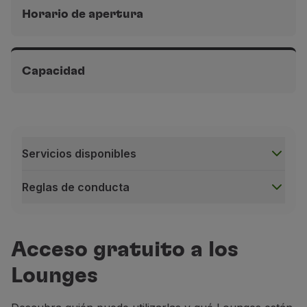
Horario de apertura
Terminal 1 B del aeropuerto de París-Orly, en la zona
pública, antes del control de seguridad.
Capacidad
De 04h30 a 21h30
Terminal 1 B del aeropuerto de París-Orly, en la zona
pública, antes del control de seguridad.
Alrededor de 30 asientos
Servicios disponibles
Reglas de conducta
Servicios disponibles
Acceso gratuito a los
Lounges