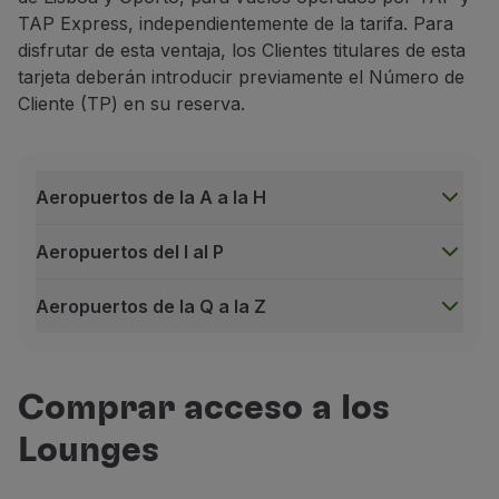
TAP Express, independientemente de la tarifa. Para
disfrutar de esta ventaja, los Clientes titulares de esta
tarjeta deberán introducir previamente el Número de
Cliente (TP) en su reserva.
Wi-Fi gratuito
Aeropuertos de la A a la H
Conexión disponible en cualquier zona de los 
Aeropuertos del I al P
Aeropuertos de la Q a la Z
Aeropuertos de la A a la H
Comprar acceso a los
Business
Lounges
Alicante – Sala VIP Costa Blanca
Alicante – Sala VIP Costa Blanca