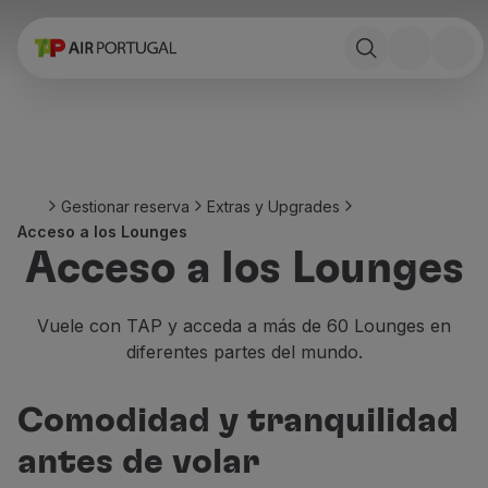
Reservar
Vuelos y Destinos
Tarifas
Promociones y Campañas
Avion y tren
Puente Aéreo
Gestionar reserva
Extras y Upgrades
Stopover
Acceso a los Lounges
Información de viaje
Acceso a los Lounges
Equipaje
Necesidades especiales
Viajar con animales
Vuele con TAP y acceda a más de 60 Lounges en
Bebes y niños
diferentes partes del mundo.
Embarazadas
Requisitos y documentación
Comodidad y tranquilidad
A bordo
Volar en Business
antes de volar
Volar en Economy Prime