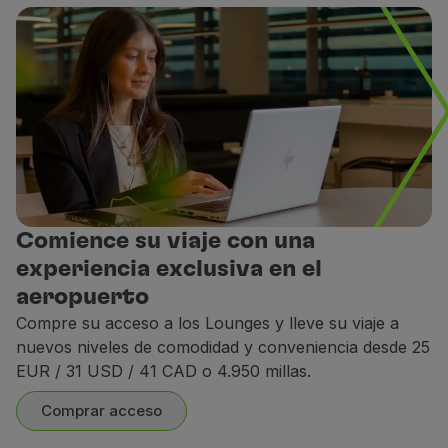
Acra - Adinkra Lounge
Acra - Adinkra Lounge
rdam - Star Alliance Lounge
rdam - Star Alliance Lounge
Comience su viaje con una
experiencia exclusiva en el
Atenas – Aegean Lounge
Atenas – Aegean Lounge
aeropuerto
Compre su acceso a los Lounges y lleve su viaje a
nuevos niveles de comodidad y conveniencia desde 25
EUR / 31 USD / 41 CAD o 4.950 millas.
Banjul - Excel Lounge
Banjul - Excel Lounge
Bar
Comprar acceso
Oferta de cócteles y bebidas nacionales e inte