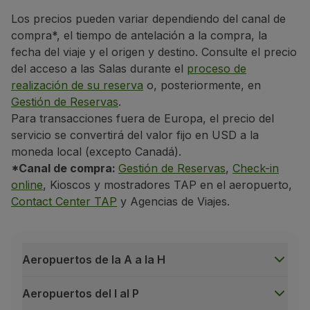
arcelona - AENA Lounge
arcelona - AENA Lounge
Los precios pueden variar dependiendo del canal de
compra*, el tiempo de antelación a la compra, la
Reglas de conducta
fecha del viaje y el origen y destino. Consulte el precio
Está prohibido(a):
del acceso a las Salas durante el
proceso de
Belém - W Lounge (1)
Belém - W Lounge (1)
La entrada a los TAP Premium Lounges sin verificació
realización de su reserva
o, posteriormente, en
Gestión de Reservas
.
El ingreso de pasajeros sin documentos de identifica
Para transacciones fuera de Europa, el precio del
La entrada de menores de edad no acompañados po
servicio se convertirá del valor fijo en USD a la
 Horizonte - Ambaar Lounge
 Horizonte - Ambaar Lounge
El ingreso de animales, excepto los animales debid
moneda local (excepto Canadá).
*Canal de compra:
Gestión de Reservas
,
Check-in
El consumo de bebidas o alimentos distintos a los 
online
, Kioscos y mostradores TAP en el aeropuerto,
El consumo de cualquier comida o bebida adquirida
Contact Center TAP
y Agencias de Viajes.
erlín - Lufthansa Lounge
erlín - Lufthansa Lounge
Retirar platos y / o cualquier otro objeto fuera de
Tumbarse y / o apoyar los pies en sofás o mesas;
Fumar, incluidos los cigarrillos electrónicos;
Aeropuertos de la A a la H
Bilbao – Sala VIP (AENA) (1)
Bilbao – Sala VIP (AENA) (1)
Circular por los TAP Premium Lounges descalzo y /
Aeropuertos del I al P
El uso de dispositivos de sonido que perturben la t