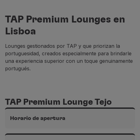
Socios
Club TAP Miles&Go
TAP Premium Lounges en
Promociones y Ofertas
Lisboa
Centro de ayuda
Preguntas frecuentes
Solicitudes y reclamaciones
Lounges gestionados por TAP y que priorizan la
Contactos
portuguesidad, creados especialmente para brindarle
Información útil
una experiencia superior con un toque genuinamente
Reembolsos
portugués.
Factura online
Equipaje perdido / dañado
Vuelo retrasado / cancelado
TAP Premium Lounge Tejo
Horario de apertura
Terminal 1 del'Aeropuerto de Lisboa, en el espacio