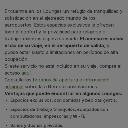
Volar en Economy
Comidas a bordo
Encuentre en los Lounges un refugio de tranquilidad y
Entretenimiento
sofisticación en el ajetreado mundo de los
Wi-Fi
aeropuertos. Estos espacios exclusivos le ofrecen
Gestionar reserva
todo el confort y la privacidad para relajarse o
Gestión de Reservas
trabajar mientras espera su vuelo.
El acceso es válido
Extras y Upgrades
el día de su viaje, en el aeropuerto de salida
, y
Factura online
puede estar sujeto a limitaciones en períodos de alta
TAP Vouchers
ocupación.
Extras
Si este servicio no está incluido en su viaje, compre el
Alquilar un coche
acceso
aquí
.
Alojamiento
Consulte los
horarios de apertura e información
Check-in
adicional
sobre las diferentes instalaciones.
Información de Check-in
Ventajas que puede encontrar en algunos Lounges:
TAP Miles&Go
Espacios exclusivos, con comidas y bebidas gratis;
Programa TAP Miles&Go
Espacios de trabajo tranquilos, equipados con
Conozca el Programa
computadoras, impresoras y Wi-Fi;
Gane millas
Baños y duchas privados.
Utilice millas