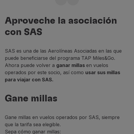
Más viajes con sus
Volar en Economy
Comidas a bordo
millas
Entretenimiento
Aproveche la asociación
Reserve ahora
Wi-Fi
con SAS
Gestionar reserva
Gestión de Reservas
Extras y Upgrades
SAS es una de las Aerolíneas Asociadas en las que
Factura online
puede beneficiarse del programa TAP Miles&Go.
TAP Vouchers
Ahora puede volver a
ganar millas
en vuelos
Extras
operados por este socio, así como
usar sus millas
Alquilar un coche
para viajar con SAS.
Alojamiento
Check-in
Gane millas
Información de Check-in
TAP Miles&Go
Programa TAP Miles&Go
Gane millas en vuelos operados por SAS, siempre
Conozca el Programa
que la tarifa sea elegible.
Gane millas
Sepa cómo ganar millas:
Utilice millas