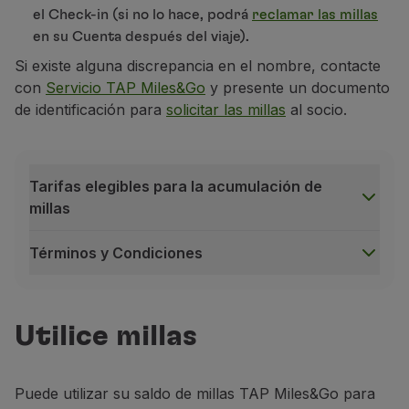
el Check-in (si no lo hace, podrá
reclamar las millas
en su Cuenta después del viaje).
Si existe alguna discrepancia en el nombre, contacte
con
Servicio TAP Miles&Go
y presente un documento
de identificación para
solicitar las millas
al socio.
Tarifas elegibles para la acumulación de
millas
Términos y Condiciones
Tarifas elegibles para la acumulación de millas
1 vuelo en Clase Económica Go Light (Clases O)
= 
Utilice millas
1 vuelo en Clase Económica Go Smart (Clases E, M, H
1 vuelo en Clase Económica Go Pro (Clases E, M, H, Q
Puede utilizar su saldo de millas TAP Miles&Go para
1 vuelo en Clase Económica Plus Smart (Clases Y, S