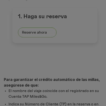
Socios
Club TAP Miles&Go
1. Haga su reserva
Promociones y Ofertas
Centro de ayuda
Preguntas frecuentes
Reserve ahora
Solicitudes y reclamaciones
Contactos
Información útil
Reembolsos
Factura online
Equipaje perdido / dañado
Vuelo retrasado / cancelado
Para garantizar el crédito automático de las millas,
asegúrese de que:
El nombre del viaje coincide con el registrado en su
Cuenta TAP Miles&Go.
Indica su Número de Cliente (TP) en la reserva o en