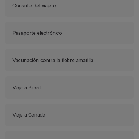
Consulta del viajero
Utilice millas
Socios
Club TAP Miles&Go
Promociones y Ofertas
Pasaporte electrónico
Centro de ayuda
Preguntas frecuentes
Solicitudes y reclamaciones
Contactos
Vacunación contra la fiebre amarilla
Información útil
Reembolsos
Factura online
Viaje a Brasil
Equipaje perdido / dañado
Vuelo retrasado / cancelado
Viaje a Canadá