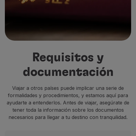
Volar en Economy
Comidas a bordo
Entretenimiento
Wi-Fi
Gestionar reserva
Gestión de Reservas
Extras y Upgrades
Requisitos y
Factura online
TAP Vouchers
documentación
Extras
Alquilar un coche
Seguro de Viaje
Viajar a otros países puede implicar una serie de
Alojamiento
formalidades y procedimientos, y estamos aquí para
Check-in
ayudarte a entenderlos. Antes de viajar, asegúrate de
Información de Check-in
tener toda la información sobre los documentos
TAP Miles&Go
necesarios para llegar a tu destino con tranquilidad.
Programa TAP Miles&Go
Conozca el Programa
Gane millas