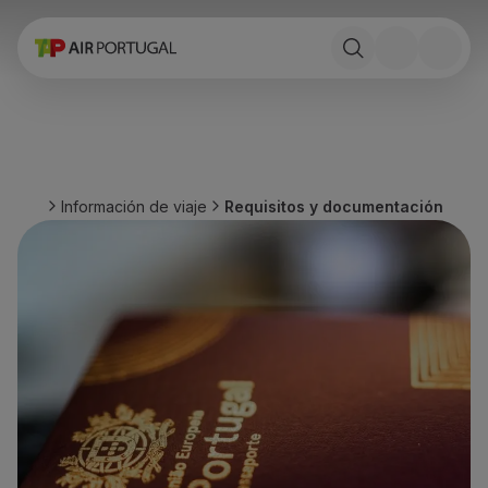
Reservar
Vuelos y Destinos
Tarifas
Promociones y Campañas
Avion y tren
Puente Aéreo
Información de viaje
Requisitos y documentación
Stopover
Información de viaje
Equipaje
Necesidades especiales
Viajar con animales
Bebes y niños
Embarazadas
Requisitos y documentación
A bordo
Volar en Business
Volar en Economy Prime