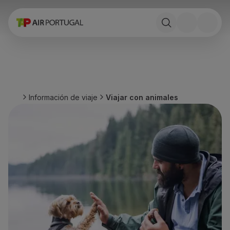
Reservar
Vuelos y Destinos
Tarifas
Promociones y Campañas
Avion y tren
Puente Aéreo
Información de viaje
Viajar con animales
Stopover
Información de viaje
Equipaje
Necesidades especiales
Viajar con animales
Bebes y niños
Embarazadas
Requisitos y documentación
A bordo
Volar en Business
Volar en Economy Prime