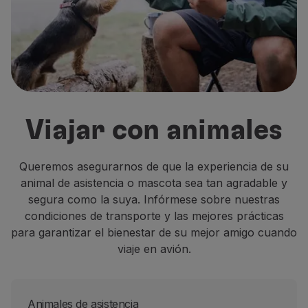
Volar en Economy
Comidas a bordo
Entretenimiento
Wi-Fi
Gestionar reserva
Gestión de Reservas
Extras y Upgrades
Viajar con animales
Factura online
TAP Vouchers
Extras
Queremos asegurarnos de que la experiencia de su
Alquilar un coche
animal de asistencia o mascota sea tan agradable y
Seguro de Viaje
segura como la suya. Infórmese sobre nuestras
Alojamiento
condiciones de transporte y las mejores prácticas
Check-in
para garantizar el bienestar de su mejor amigo cuando
Información de Check-in
viaje en avión.
TAP Miles&Go
Programa TAP Miles&Go
Conozca el Programa
Animales de asistencia
Gane millas