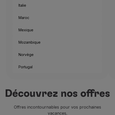
Italie
Maroc
Mexique
Mozambique
Norvège
Portugal
Et c’est ainsi que chaque an
Si vous ne vous rendez pas 
Découvrez nos offres
En plus d’être un siège impo
Offres incontournables pour vos prochaines
vacances.
Les
résidences anciennes