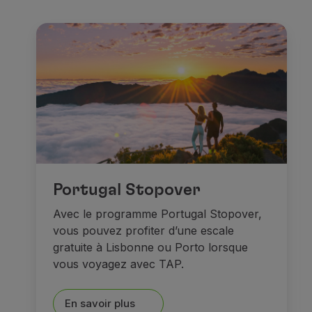
Comme le
Residenzmuseu
Recherchez ensuite des
mo
Quant aux
musées
, vous 
Dans le centre historique,
M
Et après tout, rien de tel qu
Portugal Stopover
Rêves et châte
Avec le programme Portugal Stopover,
vous pouvez profiter d’une escale
gratuite à Lisbonne ou Porto lorsque
vous voyagez avec TAP.
En savoir plus