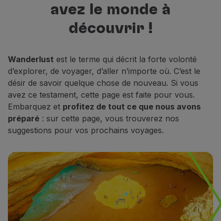
avez le monde à
Vols en Economy
meilleures destinations pour
Repas à bord
découvrir, vous reposer et rêver.
découvrir !
Divertissements
Wi-Fi
Gérer de réservation
Wanderlust
est le terme qui décrit la forte volonté
Gestion des Réserves
d’explorer, de voyager, d’aller n’importe où. C’est le
Extras et Upgrades
désir de savoir quelque chose de nouveau. Si vous
Facture en ligne
avez ce testament, cette page est faite pour vous.
Bons TAP
Embarquez et
profitez de tout ce que nous avons
Extras
préparé
: sur cette page, vous trouverez nos
Location de voiture
suggestions pour vos prochains voyages.
Assurance Voyage
Hébergement
Enregistrement
Informations d'Enregistrement
TAP Miles&Go
Programme TAP Miles&Go
Découvrez le Programme
Accumuler des miles