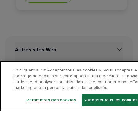
Nous suivrons un voyage ver
Autres sites Web
La petite ville de Füssen es
TAP Institutionnel
Autres ressources importantes
TAP FORBIZ
En cliquant sur « Accepter tous les cookies », vous acceptez le
Outre les intérieurs luxueux
TAP Air Cargo
Centre de Mentions legales
stockage de cookies sur votre appareil afin d'améliorer la navig
Destinations en vedette
sur le site, d'analyser son utilisation, et de contribuer à nos effo
TAP Maintenance & Engineering
Conditions de Transport
marketing et à la personnalisation des publicités.
Herrenchiemsee
se trouve 
TAP Store
Politique de Confidentialité et de Cookies
Vols Lisbonne
Conditions Générales TAP Miles&Go
Vols Porto
Paramètres des cookies
Autoriser tous les cookies
Même les jardins ressemblen
Gestion des cookies
Voos Funchal
Suivez-nous
Vols Madrid
Vols Londres
Vols New York
TAP App
Vols Rio de Janeiro