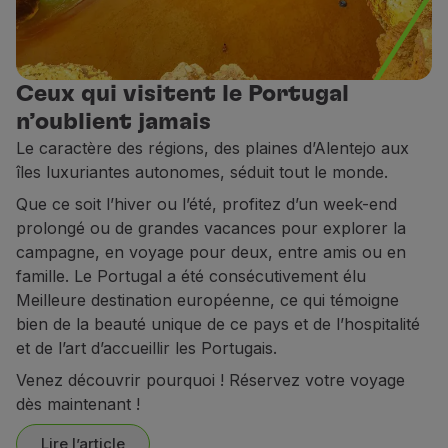
Utiliser des miles
Partenaires
Club TAP Miles&Go
Ceux qui visitent le Portugal
Promotions et Offres
Centre d'aide
n’oublient jamais
Questions frequentes
Le caractère des régions, des plaines d’Alentejo aux
Demandes et réclamations
îles luxuriantes autonomes, séduit tout le monde.
Contacts
Que ce soit l’hiver ou l’été, profitez d’un week-end
Informations utiles
prolongé ou de grandes vacances pour explorer la
Remboursements
campagne, en voyage pour deux, entre amis ou en
Facture en ligne
famille. Le Portugal a été consécutivement élu
Bagages perdus / endommagés
Meilleure destination européenne, ce qui témoigne
Vol retardé / annulé
bien de la beauté unique de ce pays et de l’hospitalité
et de l’art d’accueillir les Portugais.
Venez découvrir pourquoi ! Réservez votre voyage
dès maintenant !
Lire l’article