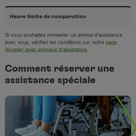
Utiliser des miles
Vols intercontinentaux
Partenaires
3h avant le départ
Heure limite de comparution
Club TAP Miles&Go
Promotions et Offres
Vols en Europe
Si vous souhaitez emmener un animal d'assistance
Vols intercontinentaux
Centre d'aide
2h avant le départ
2h avant le départ
avec vous, vérifiez les conditions sur notre
page
Questions frequentes
Voyager avec animaux d'assistance
.
Demandes et réclamations
Contacts
Vols en Europe
Informations utiles
1h30 avant le départ
Comment réserver une
Remboursements
assistance spéciale
Facture en ligne
Bagages perdus / endommagés
Vol retardé / annulé