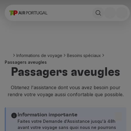
Réserver
Vols et Destinations
Tarifs
Promotions et Campagnes
Avion et train
Ponte Aérea
Informations de voyage
Besoins spéciaux
Stopover
Passagers aveugles
Informations de voyage
Passagers aveugles
Bagage
Besoins spéciaux
Voyager avec des animaux
Obtenez l'assistance dont vous avez besoin pour
Bébés et enfants
rendre votre voyage aussi confortable que possible.
Femmes enceintes
Exigences et documentation
À bord
Information importante
Vols en Business
Faites votre Demande d'Assistance jusqu'à 48h
avant votre voyage sans quoi nous ne pourrons
Vols en Economy Prime