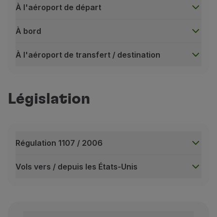
À l'aéroport de départ
À bord
À l'aéroport de transfert / destination
À l'aéroport de départ
À votre arrivée à l'aéroport, vous devez vous présen
Législation
Si vous êtes un passager TAP / Star Alliance Gold 
À bord
L'équipage fournit une explication individuelle sur s
Il fournit également une description du système de di
Régulation 1107 / 2006
Comptez également sur une assistance pour passer de v
Vols vers / depuis les États-Unis
Les consignes de sécurité sont disponibles en Brail
Régulation 1107 / 2006
À l'aéroport de transfert / destination
Consultez le
Régulation 1107 / 2006 (PDF, 0.1 MB, EN)
Des agents d'assistance spéciaux vous accueilleront
Vols vers / depuis les États-Unis