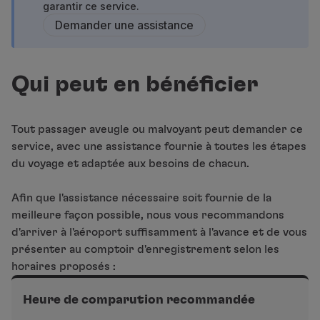
garantir ce service.
Vols en Economy
Demander une assistance
Repas à bord
Divertissements
Wi-Fi
Gérer de réservation
Qui peut en bénéficier
Gestion des Réserves
Extras et Upgrades
Facture en ligne
Tout passager aveugle ou malvoyant peut demander ce
Bons TAP
service, avec une assistance fournie à toutes les étapes
Extras
du voyage et adaptée aux besoins de chacun.
Location de voiture
Assurance Voyage
Afin que l'assistance nécessaire soit fournie de la
Hébergement
meilleure façon possible, nous vous recommandons
Enregistrement
d'arriver à l'aéroport suffisamment à l'avance et de vous
Informations d'Enregistrement
présenter au comptoir d'enregistrement selon les
TAP Miles&Go
horaires proposés :
Programme TAP Miles&Go
Heure de comparution recommandée
Découvrez le Programme
Accumuler des miles