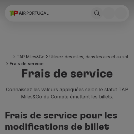
Réserver
Vols et Destinations
Tarifs
Promotions et Campagnes
Avion et train
Ponte Aérea
TAP Miles&Go
Utilisez des miles, dans les airs et au sol
Stopover
Frais de service
Informations de voyage
Frais de service
Bagage
Besoins spéciaux
Voyager avec des animaux
Connaissez les valeurs appliquées selon le statut TAP
Bébés et enfants
Miles&Go du Compte émettant les billets.
Femmes enceintes
Exigences et documentation
Frais de service pour les
À bord
Vols en Business
modifications de billet
Vols en Economy Prime