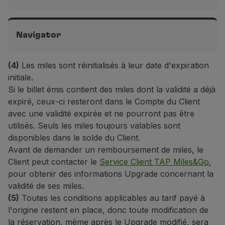
75 EUR
Vols Ponte Aérea domestiques, continentaux et
Upgrade avec des miles sur les vols TAP et les
intercontinentaux
(4)
Navigator
Compagnies Aériennes Partenaires:
Frais appliqués en
50 EUR
cas d'annulation de Upgrade. Les enchères de Upgrade
sont exclues
(5)
.
(4)
Les miles sont réinitialisés à leur date d'expiration
Vols Ponte Aérea domestiques, continentaux et
Upgrade avec des miles sur les vols TAP et les
75 EUR
intercontinentaux
(4)
initiale.
Compagnies Aériennes Partenaires:
Frais appliqués en
Gratuit
(6)
Si le billet émis contient des miles dont la validité a déjà
cas d'annulation de Upgrade. Les enchères de Upgrade
expiré, ceux-ci resteront dans le Compte du Client
Vols avec des Compagnies Aériennes Partenaires
sont exclues
(5)
.
avec une validité expirée et ne pourront pas être
100 EUR
Upgrade avec des miles sur les vols TAP et les
Gratuit
(7)
utilisés. Seuls les miles toujours valables sont
Compagnies Aériennes Partenaires:
Frais appliqués en
cas d'annulation de Upgrade. Les enchères de Upgrade
disponibles dans le solde du Client.
Vols avec des Compagnies Aériennes Partenaires
sont exclues
(5)
.
Avant de demander un remboursement de miles, le
50 EUR
Gratuit
(7)
Client peut contacter le
Service Client TAP Miles&Go
,
pour obtenir des informations Upgrade concernant la
validité de ses miles.
Vols avec des Compagnies Aériennes Partenaires
Gratuit
(5)
Toutes les conditions applicables au tarif payé à
l'origine restent en place, donc toute modification de
la réservation, même après le Upgrade modifié, sera