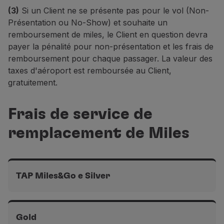
Vols avec des Compagnies Aériennes Partenaires
Enchères de Upgrade exclues
(1)
Vols avec des Compagnies Aériennes Partenaires
(3)
Vols domestiques, continentaux et intercontinentaux
(3)
(3)
Si un Client ne se présente pas pour le vol (Non-
Vols Ponte Aérea
Gratuit
Gratuit
(2)
150 EUR
100 EUR
50 EUR
Présentation ou No-Show) et souhaite un
remboursement de miles, le Client en question devra
Vols avec des Compagnies Aériennes Partenaires
payer la pénalité pour non-présentation et les frais de
Vols avec des Compagnies Aériennes Partenaires
(3)
Vols domestiques, continentaux et intercontinentaux
(3)
Gratuit
remboursement pour chaque passager. La valeur des
100 EUR
taxes d'aéroport est remboursée au Client,
80 EUR
gratuitement
.
Vols avec des Compagnies Aériennes Partenaires
(3)
Frais de service de
80 EUR
remplacement de Miles
TAP Miles&Go e Silver
Vols Ponte Aérea domestiques, continentaux et
intercontinentaux
(4)
Gold