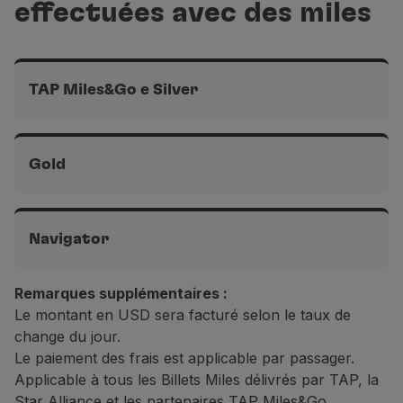
effectuées avec des miles
Avec des Compagnies Aériennes Partenaires
Vols intercontinentaux
50 EUR
40 EUR
TAP Miles&Go e Silver
Avec des Compagnies Aériennes Partenaires
50 EUR
Ponte Aérea et vols domestiques
Gratuit
Gold
Vols continentaux
Ponte Aérea et vols domestiques
15 EUR
Gratuit
Navigator
Vols intercontinentaux
Vols continentaux
Remarques supplémentaires :
Ponte Aérea et vols domestiques
25 EUR
15 EUR
Gratuit
Le montant en USD sera facturé selon le taux de
change du jour.
Avec des Compagnies Aériennes Partenaires
Le paiement des frais est applicable par passager.
Vols intercontinentaux
Vols continentaux
40 EUR
Applicable à tous les Billets Miles délivrés par TAP, la
25 EUR
15 EUR
Star Alliance et les partenaires TAP Miles&Go.