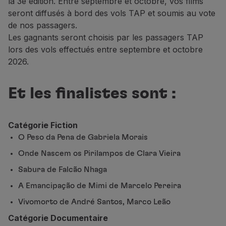
la 3e édition. Entre septembre et octobre, vos films
Partenaires
seront diffusés à bord des vols TAP et soumis au vote
Club TAP Miles&Go
de nos passagers.
Promotions et Offres
Les gagnants seront choisis par les passagers TAP
Centre d'aide
lors des vols effectués entre septembre et octobre
Questions frequentes
2026.
Demandes et réclamations
Contacts
Et les finalistes sont :
Informations utiles
Remboursements
Facture en ligne
Catégorie Fiction
Bagages perdus / endommagés
O Peso da Pena de Gabriela Morais
Vol retardé / annulé
Onde Nascem os Pirilampos de Clara Vieira
Sabura de Falcão Nhaga
A Emancipação de Mimi de Marcelo Pereira
Vivomorto de André Santos, Marco Leão
Catégorie Documentaire