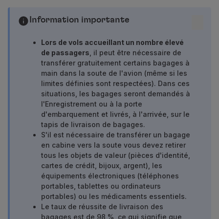
Vols en Economy
Repas à bord
Information importante
Divertissements
Wi-Fi
Lors de vols accueillant un nombre élevé
de passagers
, il peut être nécessaire de
Gérer de réservation
transférer gratuitement certains bagages à
Gestion des Réserves
main dans la soute de l'avion (même si les
Extras et Upgrades
limites définies sont respectées). Dans ces
Facture en ligne
situations, les bagages seront demandés à
Bons TAP
l'Enregistrement ou à la porte
Extras
d'embarquement et livrés, à l'arrivée, sur le
Location de voiture
tapis de livraison de bagages.
S'il est nécessaire de transférer un bagage
Hébergement
en cabine vers la soute vous devez retirer
Enregistrement
tous les objets de valeur (pièces d'identité,
Informations d'Enregistrement
cartes de crédit, bijoux, argent), les
TAP Miles&Go
équipements électroniques (téléphones
Programme TAP Miles&Go
portables, tablettes ou ordinateurs
Découvrez le Programme
portables) ou les médicaments essentiels.
Accumuler des miles
Le taux de réussite de livraison des
bagages est de 98 %, ce qui signifie que
Utiliser des miles