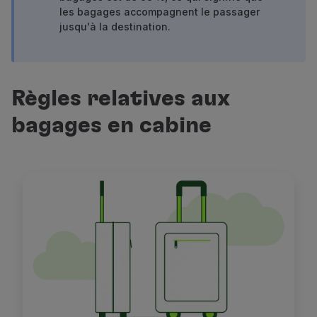
les bagages accompagnent le passager
Partenaires
jusqu'à la destination.
Club TAP Miles&Go
Promotions et Offres
Centre d'aide
Questions frequentes
Règles relatives aux
Demandes et réclamations
Contacts
bagages en cabine
Informations utiles
Remboursements
Facture en ligne
Bagages perdus / endommagés
Vol retardé / annulé