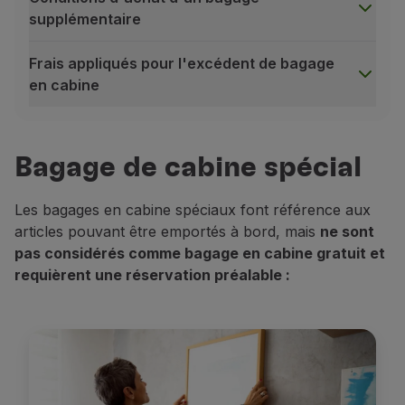
supplémentaire
Frais appliqués pour l'excédent de bagage
en cabine
Sous le siège avant
Conditions d'achat d'un bagage supplémentaire
Dans la mesure du possible, votre bagage en cab
Service non endossable ;
Bagage de cabine spécial
La valeur de ce service n'est pas remboursable, même
Service disponible uniquement sur les vols opérés
Les bagages en cabine spéciaux font référence aux
Prestation sous réserve de disponibilité.
articles pouvant être emportés à bord, mais
ne sont
pas considérés comme bagage en cabine gratuit et
Frais appliqués pour l'excédent de bagage en cabine
requièrent une réservation préalable :
Si vous avez bagage en cabine avec vous à la porte d'em
Seules les cartes de débit ou de crédit seront accept
Les prix peuvent varier en fonction de la saison de vo