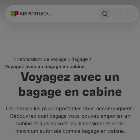
Réserver
Vols et Destinations
Tarifs
Promotions et Campagnes
Avion et train
Ponte Aérea
Informations de voyage
Bagage
Stopover
Voyagez avec un bagage en cabine
Informations de voyage
Voyagez avec un
Bagage
Besoins spéciaux
bagage en cabine
Voyager avec des animaux
Bébés et enfants
Femmes enceintes
Les choses les plus importantes vous accompagnent !
Exigences et documentation
Découvrez quel bagage vous pouvez emporter en
À bord
cabine et quelles sont les dimensions et poids
Vols en Business
maximum autorisés comme bagage en cabine.
Vols en Economy Prime