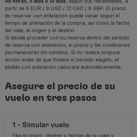
48 horas, 5 días o 10 días
, según sus necesidades, a
Utilice millas
partir de 6 EUR / 9 USD / 12 CAD / 8 GBP. El precio
Socios
de reservar con antelación puede variar según el
Club TAP Miles&Go
tiempo de antelación de la compra, así como la fecha
Promociones y Ofertas
del viaje, el origen y el destino.
Centro de ayuda
Si decide proceder con su reserva dentro del periodo
Preguntas frecuentes
de reserva con antelación, el precio y las condiciones
Solicitudes y reclamaciones
permanecerán sin cambios. Si no realiza ninguna
Contactos
acción antes de que finalice el periodo elegido, el
Información útil
pedido con antelación caducará automáticamente.
Reembolsos
Factura online
Asegure el precio de su
Equipaje perdido / dañado
Vuelo retrasado / cancelado
vuelo en tres pasos
1 - Simular vuelo
Elija el origen, destino y fechas de su viaje y