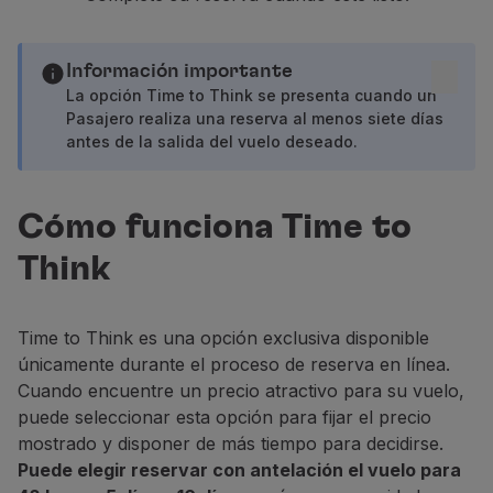
Volar en Economy
Comidas a bordo
Entretenimiento
Información importante
Wi-Fi
La opción Time to Think se presenta cuando un
Pasajero realiza una reserva al menos siete días
Gestionar reserva
antes de la salida del vuelo deseado.
Gestión de Reservas
Extras y Upgrades
Factura online
Cómo funciona Time to
TAP Vouchers
Extras
Think
Alquilar un coche
Seguro de Viaje
Alojamiento
Time to Think es una opción exclusiva disponible
Check-in
únicamente durante el proceso de reserva en línea.
Información de Check-in
Cuando encuentre un precio atractivo para su vuelo,
TAP Miles&Go
puede seleccionar esta opción para fijar el precio
Programa TAP Miles&Go
mostrado y disponer de más tiempo para decidirse.
Conozca el Programa
Puede elegir reservar con antelación el vuelo para
Gane millas