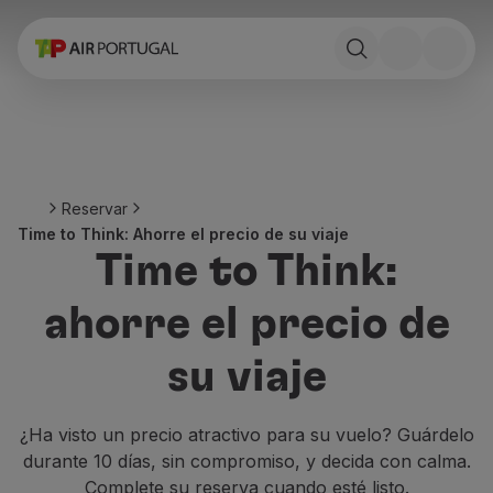
Reservar
Vuelos y Destinos
Tarifas
Promociones y Campañas
Avion y tren
Puente Aéreo
Reservar
Stopover
Time to Think: Ahorre el precio de su viaje
Información de viaje
Time to Think:
Equipaje
Necesidades especiales
ahorre el precio de
Viajar con animales
Bebes y niños
su viaje
Embarazadas
Requisitos y documentación
A bordo
¿Ha visto un precio atractivo para su vuelo? Guárdelo
Volar en Business
durante 10 días, sin compromiso, y decida con calma.
Volar en Economy Prime
Complete su reserva cuando esté listo.