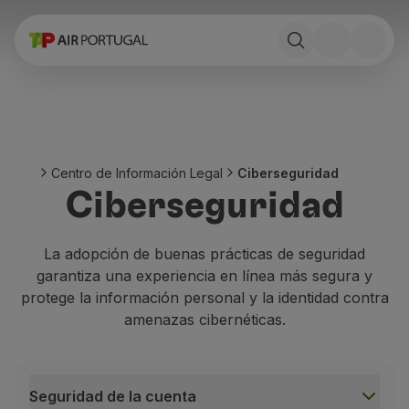
Reservar
Vuelos y Destinos
Tarifas
Promociones y Campañas
Avion y tren
Puente Aéreo
Centro de Información Legal
Ciberseguridad
Stopover
Ciberseguridad
Información de viaje
Equipaje
Necesidades especiales
La adopción de buenas prácticas de seguridad
Viajar con animales
garantiza una experiencia en línea más segura y
Bebes y niños
protege la información personal y la identidad contra
Embarazadas
amenazas cibernéticas.
Requisitos y documentación
A bordo
Volar en Business
Seguridad de la cuenta
Volar en Economy Prime