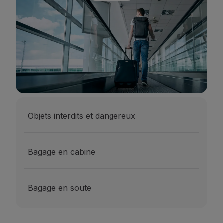
Vols en Economy
Repas à bord
Divertissements
Wi-Fi
Gérer de réservation
Gestion des Réserves
Extras et Upgrades
Facture en ligne
Bons TAP
Extras
Objets interdits et dangereux
Location de voiture
Hébergement
Enregistrement
Bagage en cabine
Informations d'Enregistrement
TAP Miles&Go
Programme TAP Miles&Go
Bagage en soute
Découvrez le Programme
Accumuler des miles
Utiliser des miles