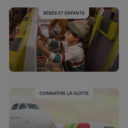
Partenaires
Club TAP Miles&Go
BÉBÉS ET ENFANTS
Promotions et Offres
Centre d'aide
Questions frequentes
Demandes et réclamations
Contacts
Informations utiles
Remboursements
Facture en ligne
Bagages perdus / endommagés
Vol retardé / annulé
CONNAÎTRE LA FLOTTE