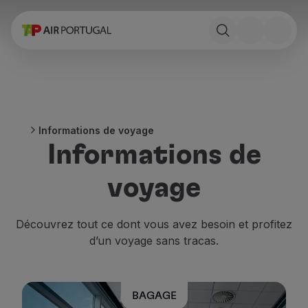
Réserver
Vols et Destinations
Tarifs
Promotions et Campagnes
Avion et train
Ponte Aérea
Informations de voyage
Stopover
Informations de
Informations de voyage
Bagage
voyage
Besoins spéciaux
Voyager avec des animaux
Bébés et enfants
Découvrez tout ce dont vous avez besoin et profitez
Femmes enceintes
d’un voyage sans tracas.
Exigences et documentation
À bord
Vols en Business
BAGAGE
Vols en Economy Prime