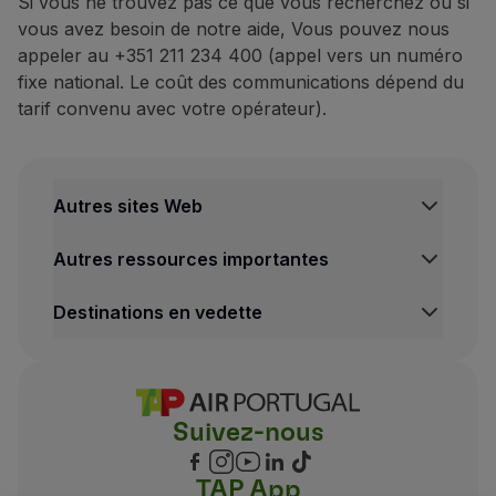
Si vous ne trouvez pas ce que vous recherchez ou si
vous avez besoin de notre aide, Vous pouvez nous
appeler au +351 211 234 400 (appel vers un numéro
fixe national. Le coût des communications dépend du
tarif convenu avec votre opérateur).
Autres sites Web
TAP Institutionnel
Autres ressources importantes
TAP Air Cargo
TAP Maintenance & Engineering
Centre de Mentions legales
Destinations en vedette
TAP Store
Conditions de Transport
Politique de Confidentialité et de Cookies
Vols Lisbonne
Conditions Générales TAP Miles&Go
Vols Porto
Gestion des cookies
Voos Funchal
Suivez-nous
Vols Madrid
Vols Londres
Vols New York
TAP App