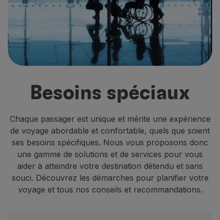
Vols en Economy
Repas à bord
Divertissements
Wi-Fi
Gérer de réservation
Gestion des Réserves
Extras et Upgrades
Besoins spéciaux
Facture en ligne
Bons TAP
Extras
Chaque passager est unique et mérite une expérience
Location de voiture
de voyage abordable et confortable, quels que soient
Hébergement
ses besoins spécifiques. Nous vous proposons donc
Enregistrement
une gamme de solutions et de services pour vous
Informations d'Enregistrement
aider à atteindre votre destination détendu et sans
TAP Miles&Go
souci. Découvrez les démarches pour planifier votre
Programme TAP Miles&Go
voyage et tous nos conseils et recommandations.
Découvrez le Programme
Accumuler des miles
Utiliser des miles