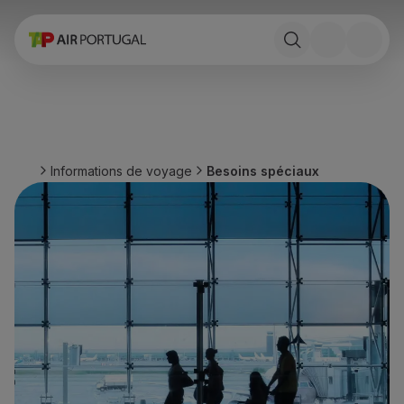
Réserver
Vols et Destinations
Tarifs
Promotions et Campagnes
Avion et train
Ponte Aérea
Informations de voyage
Besoins spéciaux
Stopover
Informations de voyage
Bagage
Besoins spéciaux
Voyager avec des animaux
Bébés et enfants
Femmes enceintes
Exigences et documentation
À bord
Vols en Business
Vols en Economy Prime