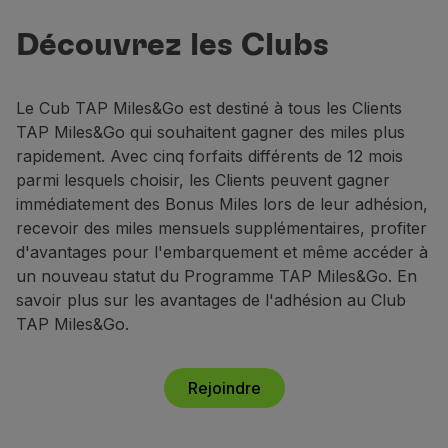
Vols en Economy
TAP Miles&Go
Repas à bord
Découvrez les Clubs
Gagnez jusqu'à 158 000 miles par an
Divertissements
et bénéficiez d'avantages exclusifs.
Wi-Fi
Le Cub TAP Miles&Go est destiné à tous les Clients
Gérer de réservation
Rejoindre
TAP Miles&Go qui souhaitent gagner des miles plus
Gestion des Réserves
rapidement. Avec cinq forfaits différents de 12 mois
Extras et Upgrades
parmi lesquels choisir, les Clients peuvent gagner
Facture en ligne
immédiatement des Bonus Miles lors de leur adhésion,
Bons TAP
recevoir des miles mensuels supplémentaires, profiter
Extras
d'avantages pour l'embarquement et même accéder à
Location de voiture
un nouveau statut du Programme TAP Miles&Go. En
Hébergement
savoir plus sur les avantages de l'adhésion au Club
Enregistrement
TAP Miles&Go.
Informations d'Enregistrement
TAP Miles&Go
Programme TAP Miles&Go
Rejoindre
Découvrez le Programme
Accumuler des miles
Utiliser des miles