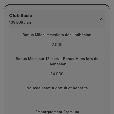
Partenaires
Club TAP Miles&Go
Club Basic
Promotions et Offres
109 EUR / an
Centre d'aide
Questions frequentes
Bonus Miles immédiats dès l'adhésion
Bonus Miles immédiats dès l'adhésion
Demandes et réclamations
Contacts
2.000
2.000
Informations utiles
Remboursements
Bonus Miles sur 12 mois + Bonus Miles lors de l'adhésion
Bonus Miles sur 12 mois + Bonus Miles lors de
Facture en ligne
l'adhésion
Bagages perdus / endommagés
14.000
Vol retardé / annulé
14.000
statut gratuit et benefits
Nouveau statut gratuit et benefits
barquement Premium
Embarquement Premium