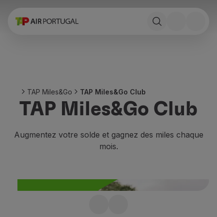
Réserver
Vols et Destinations
Tarifs
Promotions et Campagnes
Avion et train
Ponte Aérea
TAP Miles&Go
TAP Miles&Go Club
Stopover
TAP Miles&Go Club
Informations de voyage
Bagage
Besoins spéciaux
Augmentez votre solde et gagnez des miles chaque
Voyager avec des animaux
mois.
Bébés et enfants
Femmes enceintes
Exigences et documentation
À bord
Vols en Business
Abonnez-vous au Club
Vols en Economy Prime