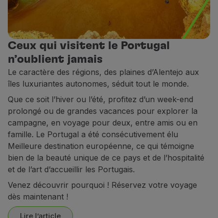
Partenaires
Club TAP Miles&Go
Promotions et Offres
Ceux qui visitent le Portugal
Centre d'aide
Questions frequentes
n’oublient jamais
Demandes et réclamations
Le caractère des régions, des plaines d’Alentejo aux
Contacts
îles luxuriantes autonomes, séduit tout le monde.
Informations utiles
Que ce soit l’hiver ou l’été, profitez d’un week-end
Remboursements
prolongé ou de grandes vacances pour explorer la
Facture en ligne
campagne, en voyage pour deux, entre amis ou en
Bagages perdus / endommagés
famille. Le Portugal a été consécutivement élu
Vol retardé / annulé
Meilleure destination européenne, ce qui témoigne
bien de la beauté unique de ce pays et de l’hospitalité
et de l’art d’accueillir les Portugais.
Venez découvrir pourquoi ! Réservez votre voyage
dès maintenant !
Lire l’article