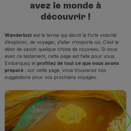
avez le monde à
Vols en Economy
meilleures destinations pour
Repas à bord
découvrir, vous reposer et rêver.
découvrir !
Divertissements
Wi-Fi
Gérer de réservation
Wanderlust
est le terme qui décrit la forte volonté
Gestion des Réserves
d’explorer, de voyager, d’aller n’importe où. C’est le
Extras et Upgrades
désir de savoir quelque chose de nouveau. Si vous
Facture en ligne
avez ce testament, cette page est faite pour vous.
Bons TAP
Embarquez et
profitez de tout ce que nous avons
Extras
préparé
: sur cette page, vous trouverez nos
Location de voiture
suggestions pour vos prochains voyages.
Hébergement
Enregistrement
Informations d'Enregistrement
TAP Miles&Go
Programme TAP Miles&Go
Découvrez le Programme
Accumuler des miles
Utiliser des miles