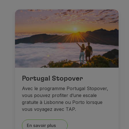
Comme le
Residenzmuseu
Recherchez ensuite des
mo
Quant aux
musées
, vous 
Dans le centre historique,
M
Et après tout, rien de tel qu
Portugal Stopover
Rêves et châte
Avec le programme Portugal Stopover,
vous pouvez profiter d’une escale
gratuite à Lisbonne ou Porto lorsque
vous voyagez avec TAP.
En savoir plus