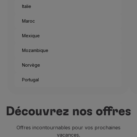
Italie
Maroc
Mexique
Mozambique
Norvège
Portugal
Et c’est ainsi que chaque an
Si vous ne vous rendez pas 
Découvrez nos offres
En plus d’être un siège impo
Offres incontournables pour vos prochaines
vacances.
Les
résidences anciennes