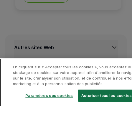
Nous suivrons un voyage ver
Autres sites Web
La petite ville de Füssen es
TAP Institutionnel
Autres ressources importantes
TAP Air Cargo
En cliquant sur « Accepter tous les cookies », vous acceptez le
Outre les intérieurs luxueux
TAP Maintenance & Engineering
Centre de Mentions legales
stockage de cookies sur votre appareil afin d'améliorer la navig
Destinations en vedette
sur le site, d'analyser son utilisation, et de contribuer à nos effo
TAP Store
Conditions de Transport
marketing et à la personnalisation des publicités.
Herrenchiemsee
se trouve 
Politique de Confidentialité et de Cookies
Vols Lisbonne
Conditions Générales TAP Miles&Go
Vols Porto
Paramètres des cookies
Autoriser tous les cookies
Même les jardins ressemblen
Gestion des cookies
Voos Funchal
Suivez-nous
Vols Madrid
Vols Londres
Vols New York
TAP App
Vols Rio de Janeiro