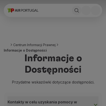
Zarezerwuj
Loty i miejsc docelowe
Stawki
Promocje i Kampanie
Lot i pociąg
Ponte Aérea
Centrum Informacji Prawnej
Stopover
Informacje o Dostępności
Informacje o podróży
Informacje o
Bagaż
Specjalne potrzeby
Dostępności
Podróżowanie ze zwierzętami
Niemowlęta i dzieci
Kobiety w ciąży
Przydatne wskazówki dotyczące dostępności.
Wymagania i dokumentacja
Na pokładzie
Lataj w Business
Kontakty w celu uzyskania pomocy w
Lataj w Economy Prime